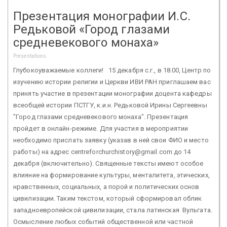
Презентация монографии И.С.
Редьковой «Город глазами
средневекового монаха»
Presentations
Глубокоуважаемые коллеги! 15 декабря с.г., в 18.00, Центр по
изучению истории религии и Церкви ИВИ РАН приглашаем вас
принять участие в презентации монографии доцента кафедры
всеобщей истории ПСТГУ, к.и.н. Редьковой Ирины Сергеевны
"Город глазами средневекового монаха". Презентация
пройдет в онлайн-режиме. Для участия в мероприятии
необходимо прислать заявку (указав в ней свои ФИО и место
работы) на адрес centreforchurchistory@gmail.com до 14
декабря (включительно). Священные тексты имеют особое
влияние на формирование культуры, менталитета, этических,
нравственных, социальных, а порой и политических основ
цивилизации. Таким текстом, который сформировал облик
западноевропейской цивилизации, стала латинская Вульгата.
Осмысление любых событий общественной или частной