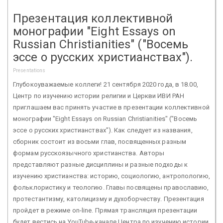
Презентация коллективной
монографии "Eight Essays on
Russian Christianities" ("Восемь
эссе о русских христианствах").
Presentations
Глубокоуважаемые коллеги! 21 сентября 2020 года, в 18.00,
Центр по изучению истории религии и Церкви ИВИ РАН
приглашаем вас принять участие в презентации коллективной
монографии "Eight Essays on Russian Christianities" ("Восемь
эссе о русских христианствах"). Как следует из названия,
сборник состоит из восьми глав, посвященных разным
формам русскоязычного христианства. Авторы
представляют разные дисциплины и разные подходы к
изучению христианства: историю, социологию, антропологию,
фольклористику и теологию. Главы посвящены православию,
протестантизму, католицизму и духоборчеству. Презентация
пройдет в режиме on-line. Прямая трансляция презентации
будет вестись на YouTube-канале Центра по изучению истории