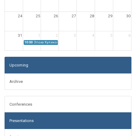
24
25
26
27
28
29
30
31
1
2
3
4
5
6
10:00
Эпоха Куликовской битвы: Проблемы источниковедения
Upcoming
Archive
Conferences
Presentations