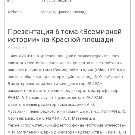
End:
13:00, 01.06.2018
Address:
Москва, Красная площадь
Презентация 6 тома «Всемирной
истории» на Красной площади
Presentations
1 июня 2018 г. на Красной площади в рамках одноименного
книжного фестиваля состоялась презентация первой части
заключительного тома «Всемирной истории» («Мир в XX веке:
эпоха глобальных трансформаций», отв. ред. А. О. Чубарьян).
В ходе презентации выступили директор ИВИ РАН,
заместитель ответственного редактора тома, профессор
РАН М. А. Липкин, научный руководитель ИВИ РАН,
ответственный редактор тома академик А. О.
Чубарьян, члены редколлегии тома – д.и.н., г.н.с. ИВИ РАН Е. Ю.
Сергеев, к.и.н., с.н.с. ИВИ РАН А. Г. Матвеева, а
также исполнительный директор фонда «История Отечества»
К. И. Могилевский, врио директора издательства «Наука» Д. П.