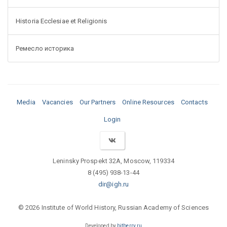
Historia Ecclesiae et Religionis
Ремесло историка
Media
Vacancies
Our Partners
Online Resources
Contacts
Login
Leninsky Prospekt 32A, Moscow, 119334
8 (495) 938-13-44
dir@igh.ru
© 2026 Institute of World History, Russian Academy of Sciences
Developed by
bitberry.ru