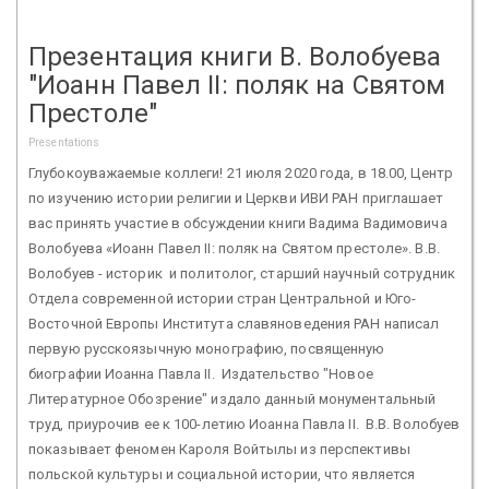
Презентация книги В. Волобуева
"Иоанн Павел II: поляк на Святом
Престоле"
Presentations
Глубокоуважаемые коллеги! 21 июля 2020 года, в 18.00, Центр
по изучению истории религии и Церкви ИВИ РАН приглашает
вас принять участие в обсуждении книги Вадима Вадимовича
Волобуева «Иоанн Павел II: поляк на Святом престоле». В.В.
Волобуев - историк и политолог, старший научный сотрудник
Отдела современной истории стран Центральной и Юго-
Восточной Европы Института славяноведения РАН написал
первую русскоязычную монографию, посвященную
биографии Иоанна Павла II. Издательство "Новое
Литературное Обозрение" издало данный монументальный
труд, приурочив ее к 100-летию Иоанна Павла II. В.В. Волобуев
показывает феномен Кароля Войтылы из перспективы
польской культуры и социальной истории, что является