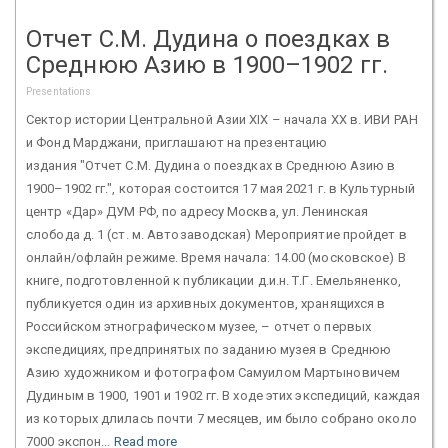
Отчет С.М. Дудина о поездках в
Среднюю Азию в 1900–1902 гг.
Presentations
Сектор истории Центральной Азии XIX – начала ХХ в. ИВИ РАН
и Фонд Марджани, приглашают на презентацию
издания "Отчет С.М. Дудина о поездках в Среднюю Азию в
1900–1902 гг.", которая состоится 17 мая 2021 г. в Культурный
центр «Дар» ДУМ РФ, по адресу Москва, ул. Ленинская
слобода д. 1 (ст. м. Автозаводская) Мероприятие пройдет в
онлайн/офлайн режиме. Время начала: 14.00 (московское) В
книге, подготовленной к публикации д.и.н. Т.Г. Емельяненко,
публикуется один из архивных документов, хранящихся в
Российском этнографическом музее, – отчет о первых
экспедициях, предпринятых по заданию музея в Среднюю
Азию художником и фотографом Самуилом Мартыновичем
Дудиным в 1900, 1901 и 1902 гг. В ходе этих экспедиций, каждая
из которых длилась почти 7 месяцев, им было собрано около
7000 экспон...
Read more