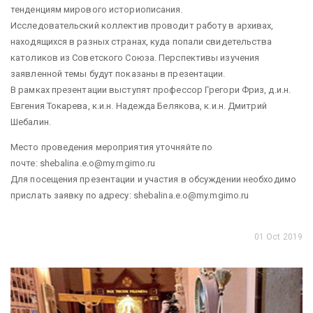
тенденциям мирового историописания.
Исследовательский коллектив проводит работу в архивах,
находящихся в разных странах, куда попали свидетельства
католиков из Советского Союза. Перспективы изучения
заявленной темы будут показаны в презентации.
В рамках презентации выступят профессор Грегори Фриз, д.и.н.
Евгения Токарева, к.и.н. Надежда Белякова, к.и.н. Дмитрий
Шебалин.
Место проведения мероприятия уточняйте по
почте: shebalina.e.o@my.mgimo.ru
Для посещения презентации и участия в обсуждении необходимо
прислать заявку по адресу: shebalina.e.o@my.mgimo.ru
01 Oct 2019