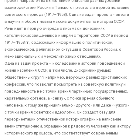
Проект направлен на выявление и описание разных уровней
взаимодействия России и Папского престола в первой половине
советского периода (1917–1958). Одна из задач проекта - ввести
в научный оборот новый массив документов по истории СССР.
Речь идет в первую очередь о письмах и донесениях
католических священников и мирян с территории СССР в период
1917–1958 гг., содержащих информацию о политической,
экономической, религиозной ситуации в Советской России, о
межнациональных и межрелигиозных отношениях.
Одна из задач проекта – исследование истории повседневной
жизни населения СССР, в том числе, дискриминируемых
общественных групп, например, верующих разных христианских
конфессий, что позволит посмотреть на советскую политику и
повседневность не с точки зрения партийных, государственных,
карательных органов, а «снизу», с точки зрения обычного
человека, к тому же принципиально «другого» или даже «чужого»
с точки зрения советской идеологии. Он создаст базу для
переориентации отечественной историографии на написание
внеинституционной, обращенной к рядовому человеку как актору
исторического процесса, что соответствует современным