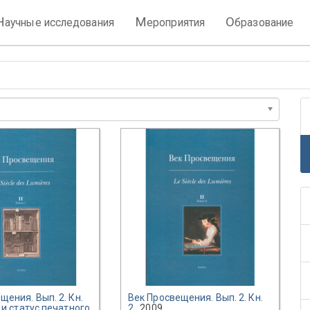
Н
М
О
аучные исследования
ероприятия
бразование
щения. Вып. 2. Кн.
Век Просвещения. Вып. 2. Кн.
а и статус печатного
2.
, 2009