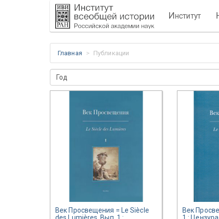
И
нститут
Главная
Публикации
Год
Век Просвещения = Le Siècle
Век Просве
des Lumières. Вып. 1.:
1.: Цензур