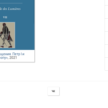
щения. Петр I и
ропу»
, 2021