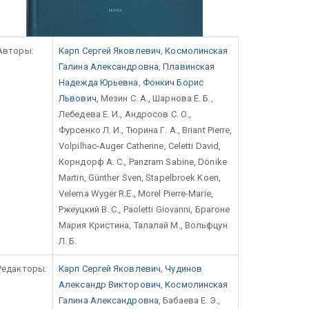
Авторы:
Карп Сергей Яковлевич
,
Космолинская
Галина Александровна
,
Плавинская
Надежда Юрьевна
,
Фонкич Борис
Львович
, Мезин С. А., Шарнова Е. Б.,
Лебедева Е. И., Андросов С. О.,
Фурсенко Л. И., Тюрина Г. А., Briant Pierre,
Volpilhac-Auger Catherine, Celetti David,
Корндорф А. С., Panzram Sabine, Dönike
Martin, Günther Sven, Stapelbroek Koen,
Velema Wyger R.E., Morel Pierre-Marie,
Ржеуцкий В. С., Paoletti Giovanni, Брагоне
Мария Кристина, Талалай М., Вольфцун
Л. Б.
Редакторы:
Карп Сергей Яковлевич
,
Чудинов
Александр Викторович
,
Космолинская
Галина Александровна
, Бабаева Е. Э.,