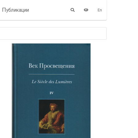
П
убликации
En