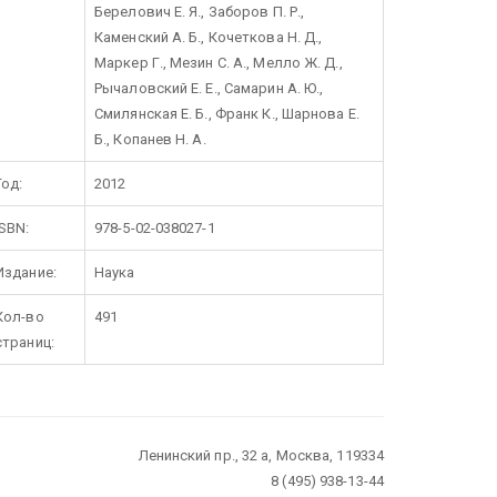
Берелович Е. Я., Заборов П. Р.,
Каменский А. Б., Кочеткова Н. Д.,
Маркер Г., Мезин С. А., Мелло Ж. Д.,
Рычаловский Е. Е., Самарин А. Ю.,
Смилянская Е. Б., Франк К., Шарнова Е.
Б., Копанев Н. А.
Год:
2012
ISBN:
978-5-02-038027-1
Издание:
Наука
Кол-во
491
страниц:
Ленинский пр., 32 а, Москва, 119334
8 (495) 938-13-44