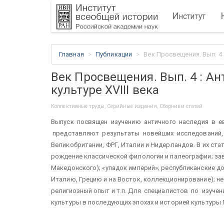
И
нститут
Главная
Публикации
Век Просвещения. Вып. 4 
Век Просвещения. Вып. 4 : А
культуре XVIII века
Коллективные труды, Серийные издания, Сборники статей
Выпуск посвящен изучению античного наследия в ев
представляют результаты новейших исследований, 
Великобритании, ФРГ, Италии и Нидерландов. В их ста
рождение классической филологии и палеографии; за
Македонского); «упадок империй»; республиканские д
Италию, Грецию и на Восток, коллекционирование); н
религиозный опыт и т.п. Для специалистов по изучен
культуры в последующих эпохах и историей культуры