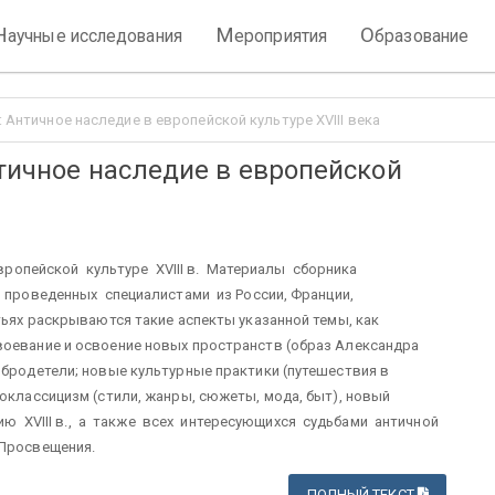
Н
М
О
аучные исследования
ероприятия
бразование
: Античное наследие в европейской культуре XVIII века
нтичное наследие в европейской
ропейской культуре XVIII в. Материалы сборника
проведенных специалистами из России, Франции,
тьях раскрываются такие аспекты указанной темы, как
воевание и освоение новых пространств (образ Александра
обродетели; новые культурные практики (путешествия в
еоклассицизм (стили, жанры, сюжеты, мода, быт), новый
ию XVIII в., а также всех интересующихся судьбами античной
 Просвещения.
ПОЛНЫЙ ТЕКСТ