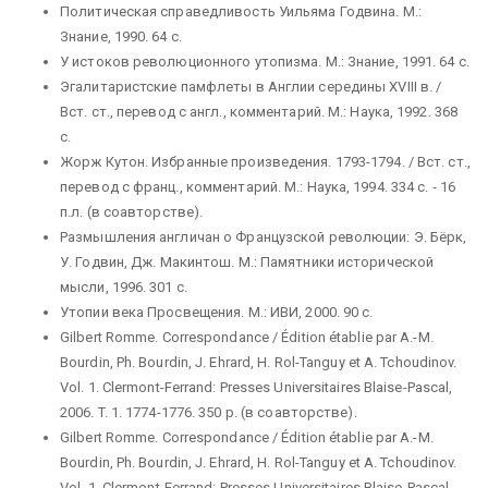
Политическая справедливость Уильяма Годвина. М.:
Знание, 1990. 64 с.
У истоков революционного утопизма. М.: Знание, 1991. 64 с.
Эгалитаристские памфлеты в Англии середины XVIII в. /
Вст. ст., перевод с англ., комментарий. М.: Наука, 1992. 368
с.
Жорж Кутон. Избранные произведения. 1793-1794. / Вст. ст.,
перевод с франц., комментарий. М.: Наука, 1994. 334 с. ‑ 16
п.л. (в соавторстве).
Размышления англичан о Французской революции: Э. Бёрк,
У. Годвин, Дж. Макинтош. М.: Памятники исторической
мысли, 1996. 301 с.
Утопии века Просвещения. М.: ИВИ, 2000. 90 с.
Gilbert Romme. Correspondance / Édition établie par A.-M.
Bourdin, Ph. Bourdin, J. Ehrard, H. Rol-Tanguy et A. Tchoudinov.
Vol. 1. Clermont-Ferrand: Presses Universitaires Blaise-Pascal,
2006. T. 1. 1774-1776. 350 p. (в соавторстве).
Gilbert Romme. Correspondance / Édition établie par A.-M.
Bourdin, Ph. Bourdin, J. Ehrard, H. Rol-Tanguy et A. Tchoudinov.
Vol. 1. Clermont-Ferrand: Presses Universitaires Blaise-Pascal,