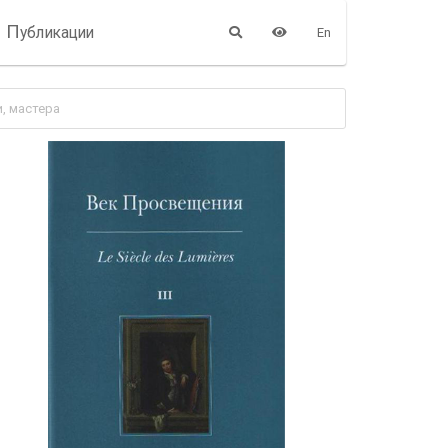
П
убликации
En
и, мастера