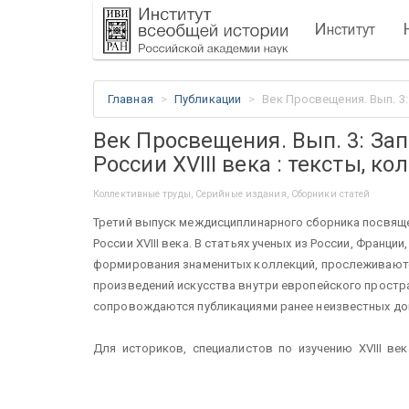
И
нститут
Главная
Публикации
Век Просвещения. Вып. 3:
Век Просвещения. Вып. 3: За
России XVIII века : тексты, к
Коллективные труды, Серийные издания, Сборники статей
Третий выпуск междисциплинарного сборника посвящ
России XVIII века. В статьях ученых из России, Франц
формирования знаменитых коллекций, прослеживаютс
произведений искусства внутри европейского простра
сопровождаются публикациями ранее неизвестных до
Для историков, специалистов по изучению XVIII ве