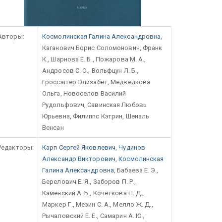
Авторы:
Космолинская Галина Александровна
,
Каганович Борис Соломонович, Франк
К., Шарнова Е. Б., Пожарова М. А.,
Андросов С. О., Вольфцун Л. Б.,
Гроссэггер Элизабет, Медведкова
Ольга, Новоселов Василий
Рудольфович, Савинская Любовь
Юрьевна, Филиппс Кэтрин, Шеналь
Венсан
Редакторы:
Карп Сергей Яковлевич
,
Чудинов
Александр Викторович
,
Космолинская
Галина Александровна
, Бабаева Е. Э.,
Берелович Е. Я., Заборов П. Р.,
Каменский А. Б., Кочеткова Н. Д.,
Маркер Г., Мезин С. А., Мелло Ж. Д.,
Рычаловский Е. Е., Самарин А. Ю.,