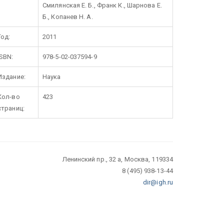
Смилянская Е. Б., Франк К., Шарнова Е.
Б., Копанев Н. А.
Год:
2011
ISBN:
978-5-02-037594-9
Издание:
Наука
Кол-во
423
страниц:
Ленинский пр., 32 а, Москва, 119334
8 (495) 938-13-44
dir@igh.ru