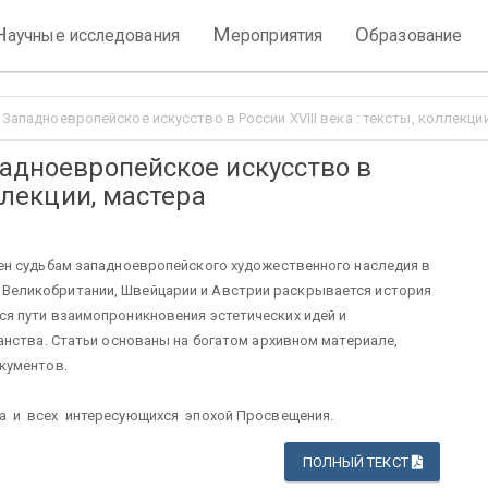
Н
М
О
аучные исследования
ероприятия
бразование
 Западноевропейское искусство в России XVIII века : тексты, коллекци
падноевропейское искусство в
оллекции, мастера
ен судьбам западноевропейского художественного наследия в
ии, Великобритании, Швейцарии и Австрии раскрывается история
я пути взаимопроникновения эстетических идей и
нства. Статьи основаны на богатом архивном материале,
кументов.
ка и всех интересующихся эпохой Просвещения.
ПОЛНЫЙ ТЕКСТ