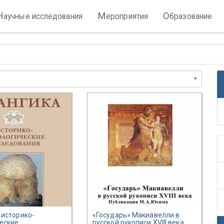
Н
М
О
аучные исследования
ероприятия
бразование
 историко-
«Государь» Макиавелли в
еские
русской рукописи XVIII века.