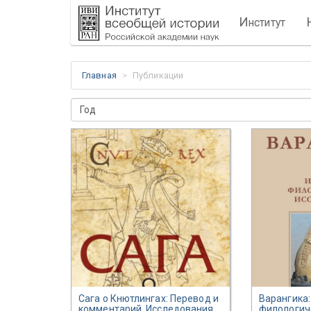
И
нститут
Главная
Публикации
Год
Сага о Кнютлингах: Перевод и
Варангика:
комментарий. Исследования.
,
филологич