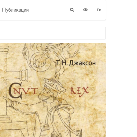
П
убликации
En