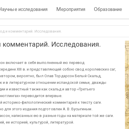
Н
М
О
аучные исследования
ероприятия
бразование
вод и комментарий. Исследования.
и комментарий. Исследования.
ксон включает в себя выполненный ею перевод
середине XIII в. и представляющей собою свод королевских саг,
е автором, вероятно, был Олав Тордарсон Белый Скальд,
ак и в литературном отношении исландской семьи, дважды
и и известный также как скальд и автор «Третьего
Кнютлингах» переводится впервые.
й историко-филологический комментарий к тексту саги.
 для этого издания подготовлен А. В. Бусыгиным.
аксон, написанных ею в разные годы на материале той же саги.
, ее историей, культурой, литературой.