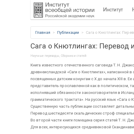
И
нститут
Главная
Публикации
Сага о Кнютлингах: Пере
Сага о Кнютлингах: Перевод 
Научные переводы, Сборники статей
Книга известного отечественного саговеда Т. Н. Джа
древнеисландской «Саги о Кнютлингах», написанной в 
посвященных датским конунгам с X до начала XIII в. Е
представитель прославленной как в политическом, т
исполнявший обязанности законоговорителя в Исланди
грамматического трактата». На русский язык «Сага о 
Существенную часть публикации составляет детальны
Перевод шестидесяти скальдических строф специально
Во второй части книги помещена серия статей Т. Н. Дж
Для всех, интересующихся средневековой Скандинавией