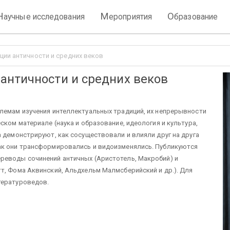
Н
М
О
аучные исследования
ероприятия
бразование
ии античности и средних веков
античности и средних веков
лемам изу­чения интеллектуальных традиций, их непрерывности
ском материале (наука и образование, идеология и культура,
а демонстрируют, как сосуществовали и влияли друг на друга
ак они трансформировались и видоизменялись. Публикуют­ся
реводы со­чинений античных (Аристотель, Макробий) и
т, Фома Аквинский, Альдхельм Малмсберийский и др.). Для
ерату­роведов.