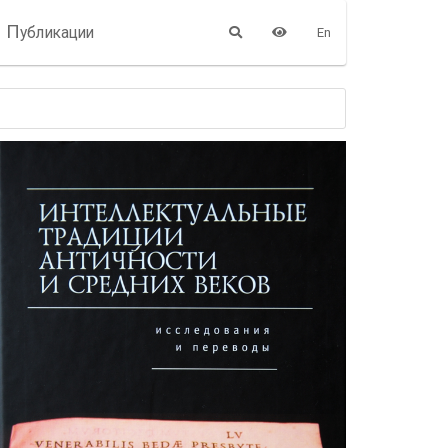
П
убликации
En