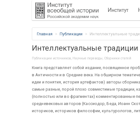
И
нститут
Главная
Публикации
Интеллектуальные традиц
Интеллектуальные традиции 
Публикации источников, Научные переводы, Сборники статей
Книга представляет собой издание, посвященное проб
в Античности и в Средние века. На обширном тематиче
идеи и понятия, история арте­фактов) авторы сборник
самые разные, порой плохо совместимые тра­диции, к
(полностью или во фрагментах) комментированные пе
средневековых авторов (Кассиодор, Беда, Иоанн Скот
историков, историков философии, культурологов, лит