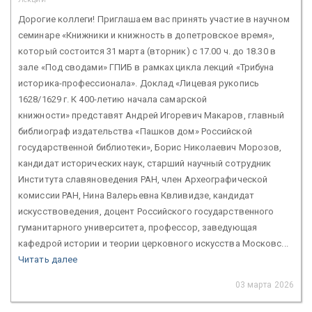
Дорогие коллеги! Приглашаем вас принять участие в научном
семинаре «Книжники и книжность в допетровское время»,
который состоится 31 марта (вторник) с 17.00 ч. до 18.30 в
зале «Под сводами» ГПИБ в рамках цикла лекций «Трибуна
историка-профессионала». Доклад «Лицевая рукопись
1628/1629 г. К 400-летию начала самарской
книжности» представят Андрей Игоревич Макаров, главный
библиограф издательства «Пашков дом» Российской
государственной библиотеки», Борис Николаевич Морозов,
кандидат исторических наук, старший научный сотрудник
Института славяноведения РАН, член Археографической
комиссии РАН, Нина Валерьевна Квливидзе, кандидат
искусствоведения, доцент Российского государственного
гуманитарного университета, профессор, заведующая
кафедрой истории и теории церковного искусства Московс...
Читать далее
03 марта 2026