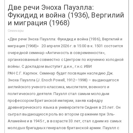
Две речи Эноха Пауэлла:
Фукидид и война (1936), Вергилий
и миграция (1968)
Семинары
«Две речи Эноха Пауэлла: Фукидид и война (1936), Вергилий и
миграция (1968)» 20 апреля 2026 г. в 15:00 в к. 1501 состоится
очередной семинар «Античность в современности»,
организованный совместно с Центром по изучению холодной
войны. С докладом выступит д.и.н., г.н.с. ИВИ
РАН С.Г. Карпюк. Семинар будет посвящен наследию Дж.
Эноха Пауэлла (J. Enoch Powell, 1912–1998) – выдающегося
английского ученого-классика, мыслителя, военного и
политического деятеля. Пауэлл стал самым молодым
профессором Британской империи, заняв кафедру
древнегреческого языка в университете Сиднея в 25 лет. Он
сыграл выдающуюся роль во втором сражении при Эль-
Аламейне и в 1945 г., в возрасте 33 лет, стал одним из самых
молодых бригадных генералов британской армии. Пауэлл с