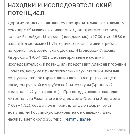
находки и исследовательский
потенциал
Дорогие коллеги! Приглашаем вас принять участие в научном
семинаре «Книжники и книжность в допетровское время»,
который пройдет 13 апреля (понедельник) с 17.00 ч. до 18.30 в
зале «Под сводами» ГПИБ в рамках цикла лекций «Трибуна
историка-профессионала». Доклад «Проповеди Стефана
Яворского 1700-1722 гг.: новые архивные находки и
исследовательский потенциал» представит Алексей Игоревич
Попович, кандидат филологических наук, старший научный
сотрудник Лаборатории эдиционной археографии, доцент
кафедры русской и зарубежной литературы (Уральский
федеральный университет). Проповедническое наследие
митрополита Рязанского и Муромского Стефана Яворского
(1658–1722), созданное в период, когда он фактически
возглавлял Российскую церковь, на сегодняшний день
насчитывает около 350 текс...
Читать далее
04 апр. 2026