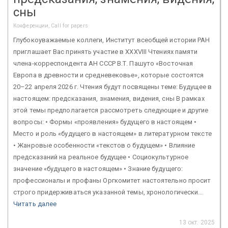
сны
Конференции, Call for papers
Глубокоуважаемые коллеги, Институт всеобщей истории РАН
приглашает Вас принять участие в XXХVIII Чтениях памяти
члена-корреспондента АН СССР В.Т. Пашуто «Восточная
Европа в древности и средневековье», которые состоятся
20–22 апреля 2026 г. Чтения будут посвящены теме: Будущее в
настоящем: предсказания, знамения, видения, сны В рамках
этой темы предполагается рассмотреть следующие и другие
вопросы: • Формы «проявления» будущего в настоящем •
Место и роль «будущего в настоящем» в литературном тексте
• Жанровые особенности «текстов о будущем» • Влияние
предсказаний на реальное будущее • Социокультурное
значение «будущего в настоящем» • Знание будущего:
профессионалы и профаны Оргкомитет настоятельно просит
строго придерживаться указанной темы, хронологически...
Читать далее
13 окт. 2025