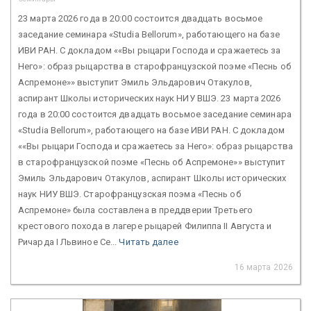
23 марта 2026 года в 20:00 состоится двадцать восьмое
заседание семинара «Studia Bellorum», работающего на базе
ИВИ РАН. С докладом ««Вы рыцари Господа и сражаетесь за
Него»: образ рыцарства в старофранцузской поэме «Песнь об
Аспремоне»» выступит Эмиль Эльдарович Отакулов,
аспирант Школы исторических наук НИУ ВШЭ. 23 марта 2026
года в 20:00 состоится двадцать восьмое заседание семинара
«Studia Bellorum», работающего на базе ИВИ РАН. С докладом
««Вы рыцари Господа и сражаетесь за Него»: образ рыцарства
в старофранцузской поэме «Песнь об Аспремоне»» выступит
Эмиль Эльдарович Отакулов, аспирант Школы исторических
наук НИУ ВШЭ. Старофранцузская поэма «Песнь об
Аспремоне» была составлена в преддверии Третьего
крестового похода в лагере рыцарей Филиппа II Августа и
Ричарда I Львиное Се...
Читать далее
16 марта 2026