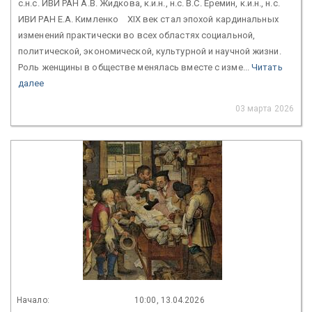
с.н.с. ИВИ РАН А.В. Жидкова, к.и.н., н.с. В.С. Еремин, к.и.н., н.с.
ИВИ РАН Е.А. Кимленко XIX век стал эпохой кардинальных
изменений практически во всех областях социальной,
политической, экономической, культурной и научной жизни.
Роль женщины в обществе менялась вместе с изме...
Читать
далее
03 марта 2026
Начало:
10:00, 13.04.2026