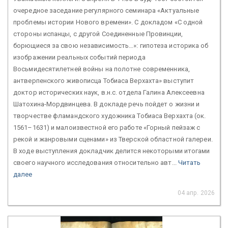
очередное заседание регулярного семинара «Актуальные
проблемы истории Нового времени». С докладом «С одной
стороны испанцы, с другой Соединенные Провинции,
борющиеся за свою независимость…»: гипотеза историка об
изображении реальных событий периода
Восьмидесятилетней войны на полотне современника,
антверпенского живописца Тобиаса Верхахта» выступит
доктор исторических наук, в.н.с. отдела Галина Алексеевна
Шатохина-Мордвинцева. В докладе речь пойдет о жизни и
творчестве фламандского художника Тобиаса Верхахта (ок.
1561–1631) и малоизвестной его работе «Горный пейзаж с
рекой и жанровыми сценами» из Тверской областной галереи.
В ходе выступления докладчик делится некоторыми итогами
своего научного исследования относительно авт...
Читать
далее
04 апр. 2026