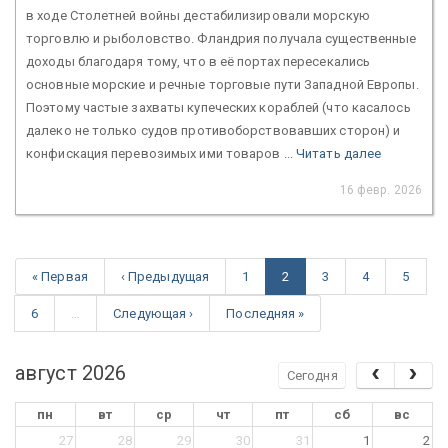
в ходе Столетней войны дестабилизировали морскую
торговлю и рыболовство. Фландрия получала существенные
доходы благодаря тому, что в её портах пересекались
основные морские и речные торговые пути Западной Европы.
Поэтому частые захваты купеческих кораблей (что касалось
далеко не только судов противоборствовавших сторон) и
конфискация перевозимых ими товаров ...
Читать далее
16 февр. 2026
« Первая
‹ Предыдущая
1
2
3
4
5
6
…
Следующая ›
Последняя »
август 2026
Сегодня
пн
вт
ср
чт
пт
сб
вс
27
28
29
30
31
1
2