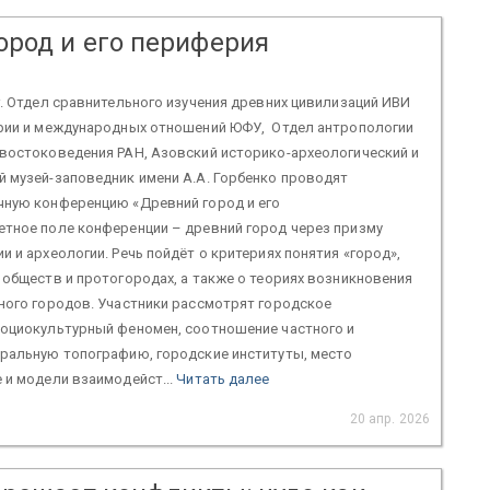
ород и его периферия
г. Отдел сравнительного изучения древних цивилизаций ИВИ
ории и международных отношений ЮФУ, Отдел антропологии
 востоковедения РАН, Азовский историко-археологический и
 музей-заповедник имени А.А. Горбенко проводят
чную конференцию «Древний город и его
етное поле конференции – древний город через призму
и и археологии. Речь пойдёт о критериях понятия «город»,
 обществ и протогородах, а также о теориях возникновения
ного городов. Участники рассмотрят городское
социокультурный феномен, соотношение частного и
кральную топографию, городские институты, место
 и модели взаимодейст...
Читать далее
20 апр. 2026