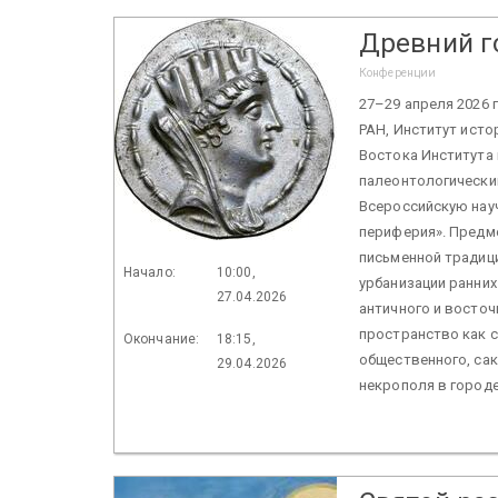
Древний г
Конференции
27–29 апреля 2026 
РАН, Институт ист
Востока Института
палеонтологический
Всероссийскую нау
периферия». Предм
письменной традици
Начало:
10:00,
урбанизации ранних
27.04.2026
античного и восточ
пространство как 
Окончание:
18:15,
общественного, са
29.04.2026
некрополя в городе