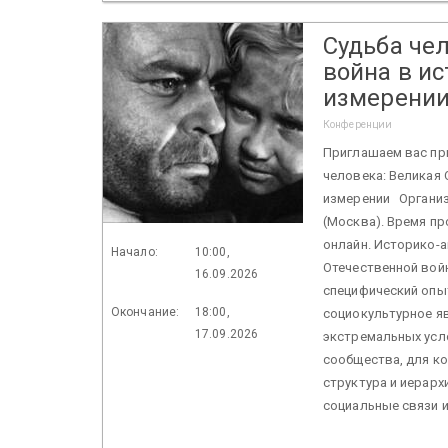
Судьба че
война в и
измерени
Конференции
Приглашаем вас пр
человека: Великая
измерении Организ
(Москва). Время пр
онлайн. Историко-
Начало:
10:00,
Отечественной войн
16.09.2026
специфический опы
Окончание:
18:00,
социокультурное я
17.09.2026
экстремальных усл
сообщества, для к
структура и иерарх
социальные связи и