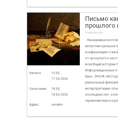
Письмо ка
прошлого 
Конференции
Уважаемые коллеги
интеллектуальной и
конференцию с меж
от прошлого к нас
всеобщей истории 
Информационные па
Начало:
10:00,
Ева», ЭНОЖ «Истор
17.04.2026
уникальный феноме
интерпретацию опы
Окончание:
18:00,
последних лет, осн
18.04.2026
герменевтики и кул
Адрес:
онлайн