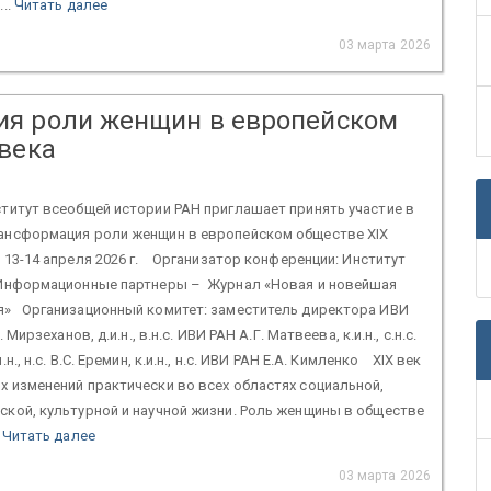
..
Читать далее
03 марта 2026
я роли женщин в европейском
 века
итут всеобщей истории РАН приглашает принять участие в
рансформация роли женщин в европейском обществе XIX
 13-14 апреля 2026 г. Организатор конференции: Институт
Информационные партнеры – Журнал «Новая и новейшая
я» Организационный комитет: заместитель директора ИВИ
 Мирзеханов, д.и.н., в.н.с. ИВИ РАН А.Г. Матвеева, к.и.н., с.н.с.
н., н.с. В.С. Еремин, к.и.н., н.с. ИВИ РАН Е.А. Кимленко XIX век
х изменений практически во всех областях социальной,
ской, культурной и научной жизни. Роль женщины в обществе
.
Читать далее
03 марта 2026