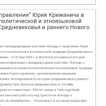
 правлении” Юрия Крижанича в
 политической и этноязыковой
Средневековья и раннего Нового
ия с международным участием «Беседы о правлении» Юрия
ксте политической и этноязыковой традиции Средневековья и
мени» 21-22 мая 2026 г. в Институте российской истории
чная конференция с международным участием «“Беседы о
рижанича в контексте политической и этноязыковой традиции
аннего Нового времени», организованная научными
 века. Исследования по истории Средневековья и раннего
Древняя Русь. Вопросы медиевистики» и «Словѣне.
ал по славистике». 350 лет назад, в 1666 году Юрий
ке закончил работать над трактатом «Беседы о
ôri ob wladátelystwu – «Политика»), в котором предложил