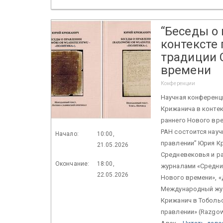
“Беседы о
контексте
традиции 
времени
Конференции
Научная конференц
Крижанича в конте
раннего Нового вре
РАН состоится нау
Начало:
10:00,
правлении” Юрия К
21.05.2026
Средневековья и р
Окончание:
18:00,
журналами «Средние
22.05.2026
Нового времени», «
Международный журн
Крижанич в Тобольс
правлении» (Razgow