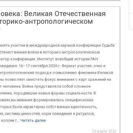
ловека: Великая Отечественная
сторико-антропологическом
и
инять участие в международной научной конференции Судьба
 Отечественная война в историко-антропологическом
атор конференции: Институт всеобщей истории РАН
оведения: 16–17 сентября 2026 г. Формат участия: очно и
антропологический подход к осмыслению феномена Великой
ы позволяет сместить фокус внимания с карт сражений на
т человека. Война представляла собой сложное
вление, породившее новые формы социальности. В
овиях выживания формировались специфические
оторых были характерны собственная идентичность,
ия, система ценностей, норм поведения и ритуалов,
 коллект...
Читать далее
24 марта 2026