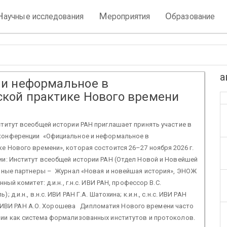
Н
М
О
аучные исследования
ероприятия
бразование
а
и неформальное в
кой практике Нового времени
итут всеобщей истории РАН приглашает принять участие в
конференции «Официальное и неформальное в
е Нового времени», которая состоится 26–27 ноября 2026 г.
и: Институт всеобщей истории РАН (Отдел Новой и Новейшей
ые партнеры – Журнал «Новая и новейшая история», ЭНОЖ
й комитет: д.и.н., г.н.с. ИВИ РАН, профессор В.С.
 д.и.н., в.н.с. ИВИ РАН Г.А. Шатохина; к.и.н., с.н.с. ИВИ РАН
н.с. ИВИ РАН А.О. Хорошева Дипломатия Нового времени часто
ии как система формализованных институтов и протоколов.