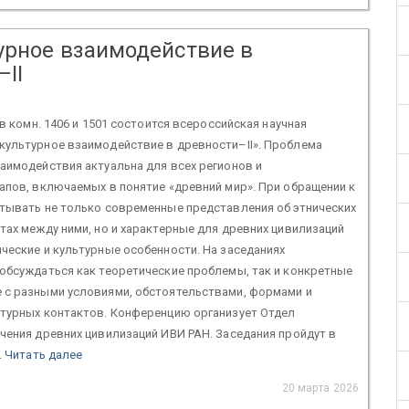
урное взаимодействие в
–II
 в комн. 1406 и 1501 состоится всероссийская научная
культурное взаимодействие в древности–II». Проблема
аимодействия актуальна для всех регионов и
апов, включаемых в понятие «древний мир». При обращении к
итывать не только современные представления об этнических
тах между ними, но и характерные для древних цивилизаций
ческие и культурные особенности. На заседаниях
обсуждаться как теоретические проблемы, так и конкретные
 с разными условиями, обстоятельствами, формами и
ьтурных контактов. Конференцию организует Отдел
чения древних цивилизаций ИВИ РАН. Заседания пройдут в
.
Читать далее
20 марта 2026