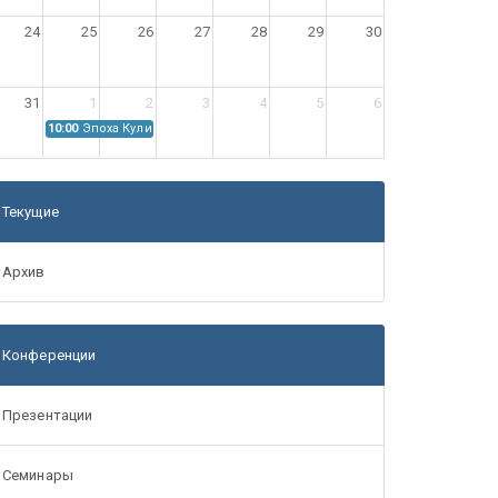
24
25
26
27
28
29
30
31
1
2
3
4
5
6
10:00
Эпоха Куликовской битвы: Проблемы источниковедения
Текущие
Архив
Конференции
Презентации
Семинары