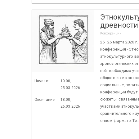
Этнокульт
древности
Конференции
25–26 марта 2026 г.
конференция «Этно
этнокультурного вз
хронологических эт
ней необходимо уч
общностях и контак
Начало:
10:00,
социальные, полити
25.03.2026
конференции будут 
сюжеты, связанные
Окончание:
18:00,
участками этнокул
26.03.2026
сравнительного изу
очном формате. Те..