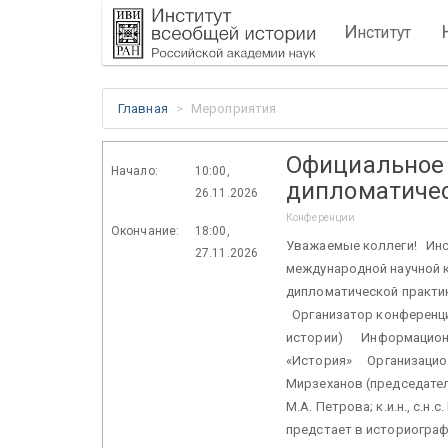
И
нститут
Главная
Мероприятия
Официальное 
Начало:
10:00,
дипломатичес
26.11.2026
Конференции
Окончание:
18:00,
Уважаемые коллеги! Инст
27.11.2026
международной научной 
дипломатической практик
Организатор конференци
истории) Информационн
«История» Организационны
Мирзеханов (председатель);
М.А. Петрова; к.и.н., с.
предстает в историограф