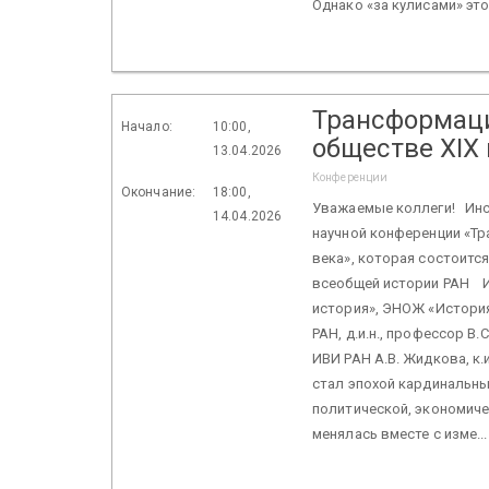
Однако «за кулисами» это.
Трансформаци
Начало:
10:00,
обществе XIX
13.04.2026
Конференции
Окончание:
18:00,
Уважаемые коллеги! Инст
14.04.2026
научной конференции «Т
века», которая состоится
всеобщей истории РАН 
история», ЭНОЖ «Истори
РАН, д.и.н., профессор В.С.
ИВИ РАН А.В. Жидкова, к.и.
стал эпохой кардинальны
политической, экономиче
менялась вместе с изме..