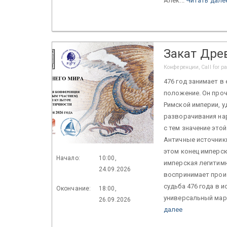
Алек...
Читать дале
Закат Дре
Конференции, Call for p
476 год занимает 
положение. Он проч
Римской империи, у
разворачивания на
с тем значение это
Античные источники
этом конец имперс
Начало:
10:00,
имперская легитимн
24.09.2026
воспринимает прои
судьба 476 года в 
Окончание:
18:00,
универсальный марк
26.09.2026
далее