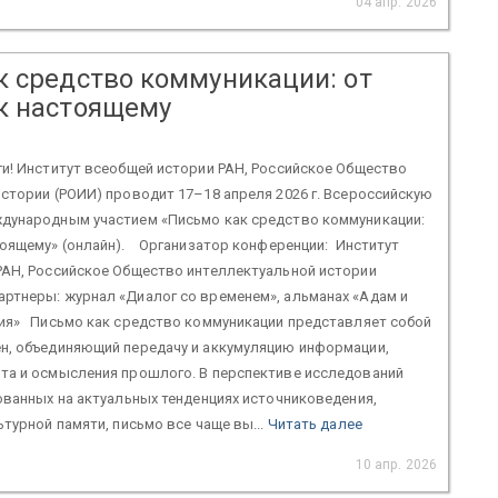
04 апр. 2026
к средство коммуникации: от
к настоящему
! Институт всеобщей истории РАН, Российское Общество
стории (РОИИ) проводит 17–18 апреля 2026 г. Всероссийскую
дународным участием «Письмо как средство коммуникации:
тоящему» (онлайн). Организатор конференции: Институт
РАН, Российское Общество интеллектуальной истории
ртнеры: журнал «Диалог со временем», альманах «Адам и
ия» Письмо как средство коммуникации представляет собой
н, объединяющий передачу и аккумуляцию информации,
та и осмысления прошлого. В перспективе исследований
ованных на актуальных тенденциях источниковедения,
ьтурной памяти, письмо все чаще вы...
Читать далее
10 апр. 2026