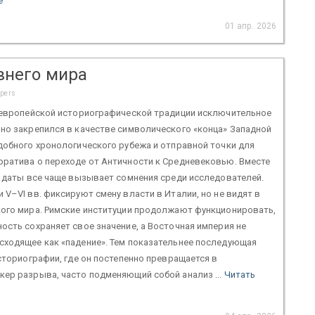
е
01 апр. 2026
внего мира
apers
в европейской историографической традиции исключительное
но закрепился в качестве символического «конца» Западной
добного хронологического рубежа и отправной точки для
рратива о переходе от Античности к Средневековью. Вместе
й даты все чаще вызывает сомнения среди исследователей.
 V–VI вв. фиксируют смену власти в Италии, но не видят в
кого мира. Римские институции продолжают функционировать,
ость сохраняет свое значение, а Восточная империя не
сходящее как «падение». Тем показательнее последующая
историографии, где он постепенно превращается в
ер разрыва, часто подменяющий собой анализ ...
Читать