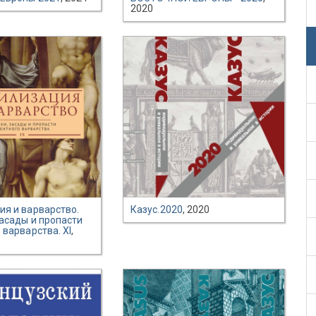
2020
я и варварство.
Казус.2020
, 2020
асады и пропасти
 варварства. XI
,