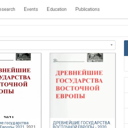
E
E
P
esearch
vents
ducation
ublications
е государства
ДРЕВНЕЙШИЕ ГОСУДАРСТВА
 Европы 2021
, 2021
ВОСТОЧНОЙ ЕВРОПЫ - 2020
,