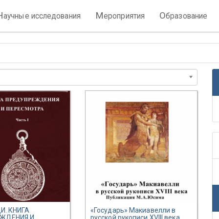
Н
М
О
аучные исследования
ероприятия
бразование
И. КНИГА
«Государь» Макиавелли в
ЖДЕНИЯ И
русской рукописи XVIII века.