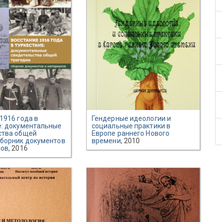
1916 года в
Гендерные идеологии и
е: документальные
социальные практики в
ства общей
Европе раннего Нового
Сборник документов
времени
, 2010
лов
, 2016