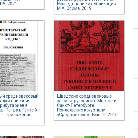
РА
, 2021
Исследование и публикация
М.А.Юсима
, 2019
ый средневековый
Шведские средневековые
гадки описания
законы: рукописи в Москве и
трибутариев в
Санкт-Петербурге.
в. Петра в Генте XIII
Приложение к журналу
а II. Приложения
,
«Средние века». Вып. 9.
, 2016