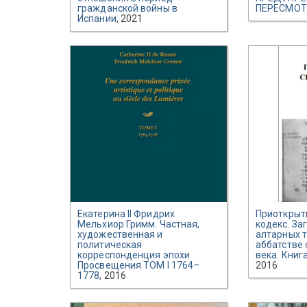
гражданской войны в
ПЕРЕСМОТ
Испании
, 2021
Екатерина II Фридрих
Приоткрыт
Мельхиор Гримм. Частная,
кодекс. За
художественная и
алтарных 
политическая
аббатстве с
корреспонденция эпохи
века. Книг
Просвещения ТОМ I 1764–
2016
1778
, 2016