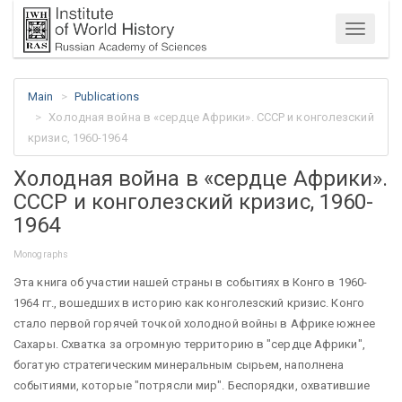
Menu
Main
Publications
Холодная война в «сердце Африки». СССР и конголезский
кризис, 1960-1964
Холодная война в «сердце Африки».
СССР и конголезский кризис, 1960-
1964
Monographs
Эта книга об участии нашей страны в событиях в Конго в 1960-
1964 гг., вошедших в историю как конголезский кризис. Конго
стало первой горячей точкой холодной войны в Африке южнее
Сахары. Схватка за огромную территорию в "сердце Африки",
богатую стратегическим минеральным сырьем, наполнена
событиями, которые "потрясли мир". Беспорядки, охватившие