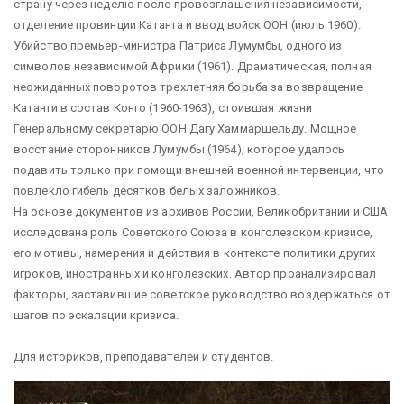
страну через неделю после провозглашения независимости,
отделение провинции Катанга и ввод войск ООН (июль 1960).
Убийство премьер-министра Патриса Лумумбы, одного из
символов независимой Африки (1961). Драматическая, полная
неожиданных поворотов трехлетняя борьба за возвращение
Катанги в состав Конго (1960-1963), стоившая жизни
Генеральному секретарю ООН Дагу Хаммаршельду. Мощное
восстание сторонников Лумумбы (1964), которое удалось
подавить только при помощи внешней военной интервенции, что
повлекло гибель десятков белых заложников.
На основе документов из архивов России, Великобритании и США
исследована роль Советского Союза в конголезском кризисе,
его мотивы, намерения и действия в контексте политики других
игроков, иностранных и конголезских. Автор проанализировал
факторы, заставившие советское руководство воздержаться от
шагов по эскалации кризиса.
Для историков, преподавателей и студентов.