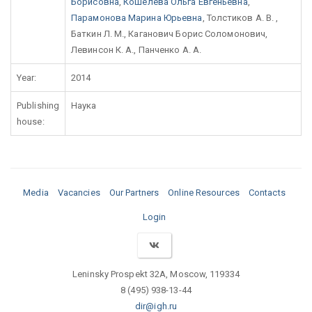
Борисовна
,
Кошелева Ольга Евгеньевна
,
Парамонова Марина Юрьевна
, Толстиков А. В. ,
Баткин Л. М., Каганович Борис Соломонович,
Левинсон К. А., Панченко А. А.
Year:
2014
Publishing
Наука
house:
Media
Vacancies
Our Partners
Online Resources
Contacts
Login
Leninsky Prospekt 32A, Moscow, 119334
8 (495) 938-13-44
dir@igh.ru