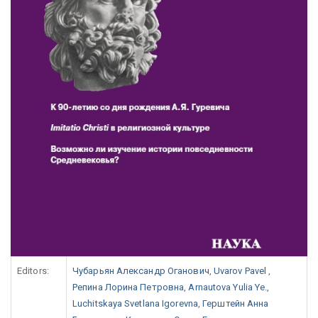
Editors:
Чубарьян Александр Оганович
,
Uvarov Pavel
,
Репина Лорина Петровна
,
Arnautova Yulia Ye.
,
Luchitskaya Svetlana Igorevna
,
Герштейн Анна