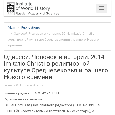
Menu
Main
Publications
Одиссей. Человек в истории. 2014: Imitatio Christi в
религиозной культуре Средневековья и раннего Нового
времени
Одиссей. Человек в истории. 2014:
Imitatio Christi в религиозной
культуре Средневековья и раннего
Нового времени
Journals, Collections of Articles
Главный редактор А.О. ЧУБАРЬЯН
Редакционная коллегия:
Ю.Е. АРНАУТОВА (зам. главного редактора), Л.М. БАТКИН, А.Б.
ГЕРШТЕЙН (составитель и ответственный секретарь), И.Н.