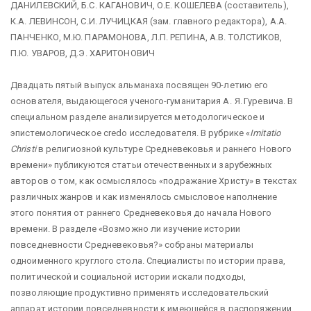
ДАНИЛЕВСКИЙ, Б.С. КАГАНОВИЧ, О.Е. КОШЕЛЕВА (составитель),
К.А. ЛЕВИНСОН, С.И. ЛУЧИЦКАЯ (зам. главного редактора), А.А.
ПАНЧЕНКО, М.Ю. ПАРАМОНОВА, Л.П. РЕПИНА, А.В. ТОЛСТИКОВ,
П.Ю. УВАРОВ, Д.Э. ХАРИТОНОВИЧ
Двадцать пятый выпуск альманаха посвящен 90-летию его
основателя, выдающегося ученого-гуманитария
А. Я. Гуревича. В
специальном разделе анализируется методологическое и
эпистемологическое credo исследователя. В рубрике «
Imitatio
Christi
в религиозной культуре Средневековья и раннего Нового
времени» публикуются статьи отечественных и зарубежных
авторов о том, как осмыслялось «подражание Христу» в текстах
различных жанров и как изменялось смысловое наполнение
этого понятия от раннего Средневековья до начала Нового
времени. В разделе «Возможно ли изучение истории
повседневности Средневековья?» собраны материалы
одноименного круглого стола. Специалисты по истории права,
политической и социальной истории искали подходы,
позволяющие продуктивно применять исследовательский
аппарат истории повседневности к имеющейся в распоряжении