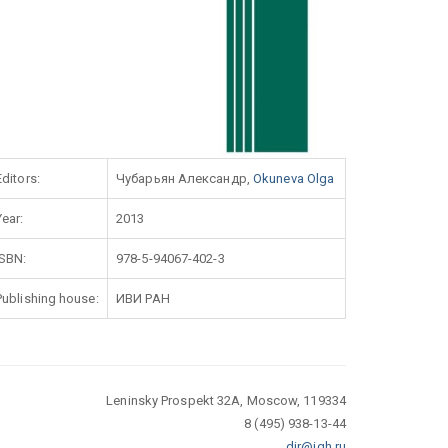
Editors:
Чубарьян Александр,
Okuneva Olga
Year:
2013
ISBN:
978-5-94067-402-3
Publishing house:
ИВИ РАН
Leninsky Prospekt 32A, Moscow, 119334
8 (495) 938-13-44
dir@igh.ru