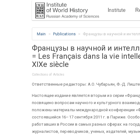
I
R
nstitute
Main
Publications
Французы в научной и интеллект
Французы в научной и интелл
= Les Français dans la vie intell
XIXe siècle
Collections of Articles
Ответственные редакторы: А.О. Чубарьян, Ф.-Д. Лиштена
Настоящее издание является вторым из серии «Француз
посвящено вопросам научного и культурного взаимодей
положены материалы международной конференции «Фра
состоявшейся 16–17 сентября 2011 г. в Париже. Особ
работавших в России в самых разных сферах: на госу
журналистов, переводчиков, ученых, издателей, музы