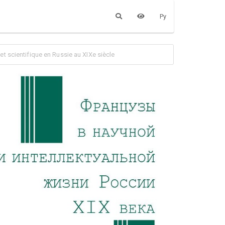
Ру
 scientifique en Russie au XIXe siècle