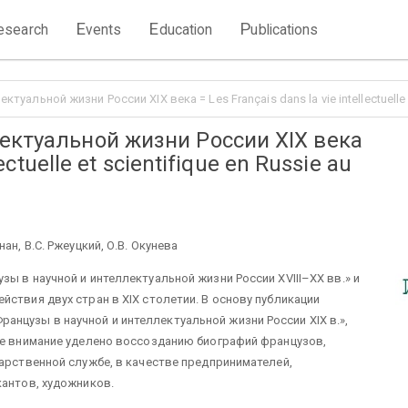
E
E
P
esearch
vents
ducation
ublications
уальной жизни России ХIХ века = Les Français dans la vie intellectuelle et
ектуальной жизни России ХIХ века
ectuelle et scientifique en Russie au
н, В.С. Ржеуцкий, О.В. Окунева
ы в научной и интеллектуальной жизни России XVIII–XX вв.» и
ствия двух стран в ХIХ столетии. В основу публикации
нцузы в научной и интеллектуальной жизни России ХIХ в.»,
ое внимание уделено воссозданию биографий французов,
дарственной службе, в качестве предпринимателей,
кантов, художников.