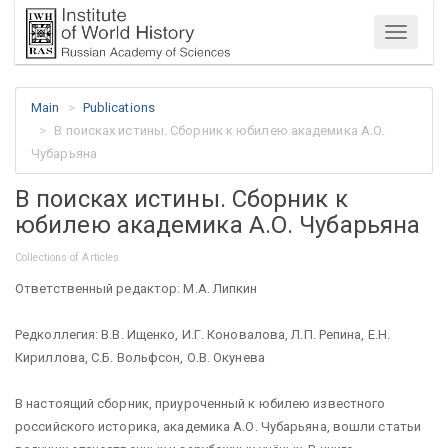
Menu
Main
Publications
В поисках истины. Сборник к юбилею академика А.О.
Чубарьяна
В поисках истины. Сборник к
юбилею академика А.О. Чубарьяна
Collections of Articles
Ответственный редактор: М.А. Липкин
Редколлегия: В.В. Ищенко, И.Г. Коновалова, Л.П. Репина, Е.Н.
Кириллова, С.Б. Вольфсон, О.В. Окунева
В настоящий сборник, приуроченный к юбилею известного
российского историка, академика А.О. Чубарьяна, вошли статьи