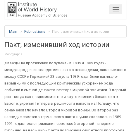
Menu
Main
Publications
Пакт, изменивший ход истории
Пакт, изменивший ход истории
Monographs
Дважды на протяжении полувека - в 1939 и 1989 годах -
международные последствия пакта о ненападении, заключенного
между СССР и Германией 23 августа 1939 года, были наглядно-
взрывными с последующим критическим ускорением хода
событий и сменой де-факто вектора мировой политики. В первый
раз - когда пакт, одномоментно и круто изменив баланс сил в
Европе, укрепил Гитлера в решимости напасть на Польшу, что
ознаменовало начало Второй мировой войны. Во второй раз
наследие советско-германского пакта шумно сказалось в 1989-
1991 годах после признания советской стороной - впервые,
публично, на весь мир - факта подписания секретного протокола