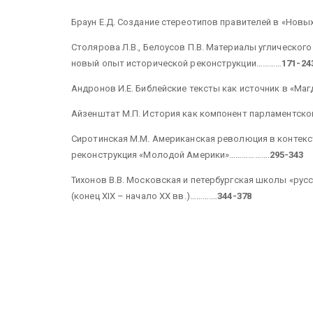
Браун Е.Д. Создание стереотипов правителей в «Новых
Столярова Л.В., Белоусов П.В. Материалы углического 
новый опыт исторической реконструкции…………
171-24
Андронов И.Е. Библейские тексты как источник в «М
Айзенштат М.П. История как компонент парламентской 
Сиротинская М.М. Американская революция в контекс
реконструкция «Молодой Америки»……………….
295-343
Тихонов В.В. Московская и петербургская школы «рус
(конец XIX – начало XX
вв.)……….…
344-378