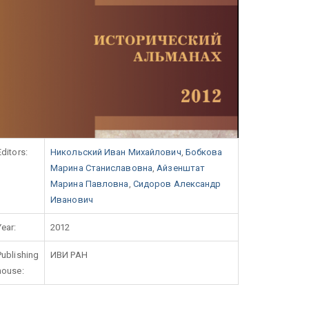
Editors:
Никольский Иван Михайлович
,
Бобкова
Марина Станиславовна
,
Айзенштат
Марина Павловна
,
Сидоров Александр
Иванович
Year:
2012
Publishing
ИВИ РАН
house: