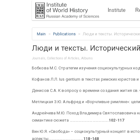
I
R
nstitute
Main
Publications
Люди и тексты. Исторически
Люди и тексты. Исторически
Journals, Collections of Articles, Albums
Бобкова М.С. Cтратегии изучения социокультурных 
Кофанов Л.Л. Ius gentium в текстах римских юристов
Денисов С.А. К вопросу о времени создания жития
Метлицкая З.Ю. Альфред и «Ворчливые римляне»: цели
Андрейчева М.Ю. Поход Владимира Святославовича на 
семантике сюжета …………………………….…….
102-117
Вин Ю.Я. «Свобода» – социокультурный концепт в ис
аспекты…………………..……..……
118-148