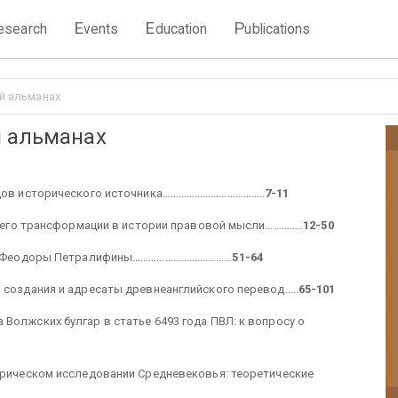
E
E
P
esearch
vents
ducation
ublications
й альманах
й альманах
кодов исторического источника………………………………..
7-11
 и его трансформации в истории правовой мысли…………..
12-50
 св. Феодоры Петралифины……………………….………
51-64
 создания и адресаты древнеанглийского перевод…..
65-101
Волжских булгар в статье 6493 года ПВЛ: к вопросу о
торическом исследовании Средневековья: теоретические