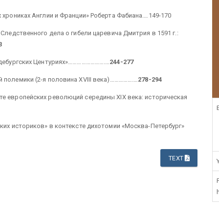
 хрониках Англии и Франции» Роберта Фабиана.…149-170
Следственного дела о гибели царевича Дмитрия в 1591 г.:
3
агдебургских Центуриях»…………………….…
244-277
полемики (2-я половина XVIII
века)…………….…
278-294
те европейских революций середины XIX
века: историческая
ских историков» в контексте дихотомии «Москва-Петербург»
TEXT