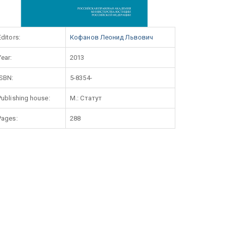
Editors:
Кофанов Леонид Львович
Year:
2013
ISBN:
5-8354-
Publishing house:
М.: Статут
Pages:
288