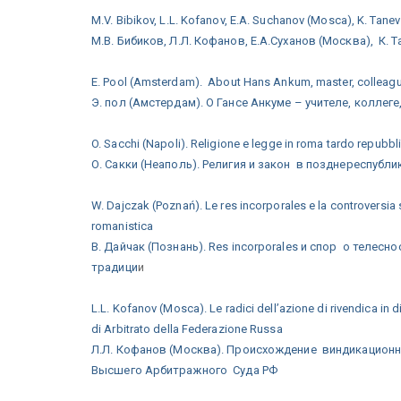
M.V. Bibikov, L.L. Kofanov, E.A. Suchanov (Mosca), K. Tanev
М.В. Бибиков, Л.Л. Кофанов, Е.А.Суханов (Москва), К
E. Pool (Amsterdam). About Hans Ankum, master, colleagu
Э. пол (Амстердам). О Гансе Анкуме – учителе, коллеге
O. Sacchi (Napoli). Religione e legge in roma tardo repubblica
О. Сакки (Неаполь). Религия и закон в позднереспубликан
W. Dajczak (Poznań). Le res incorporales e la controversia su
romanistica
В. Дайчак (Познань). Res incorporales и спор о телес
традици
и
L.L. Kofanov (Mosca). Le radici dell’azione di rivendica in 
di Arbitrato della Federazione Russa
Л.Л. Кофанов (Москва). Происхождение виндикационн
Высшего Арбитражного Суда РФ