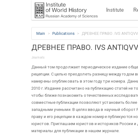
I
R
nstitute
Main
Publications
ДРЕВНЕЕ ПРАВО. IVS ANTIQVVM
ДРЕВНЕЕ ПРАВО. IVS ANTIQVVM
Journals
Данный том продолжает периодическое издание общер
рецепции. С целью преодолеть разницу между годом в
намерены опубликовать в этом году три номера. Дан
2010 г. Издание рассчитано на публикацию статей не т
чтобы ближе познакомить отечественных исследовате
совместные публикации позволяют установить более 
западными учеными. В целях ввода в научный оборот
праву и его рецепции в каждом номере публикуются н
юристов. Приглашаем юристов и историков России и д
материалы для публикации в нашем журнале.