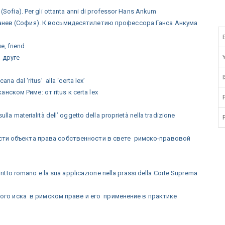
 (Sofia). Per gli ottanta anni di professor Hans Ankum
. Танев (София). К восьмидесятилетию профессора Ганса Анкума
e, friend
, друге
na dal ‘ritus’ alla ‘certa lex’
ском Риме: от ritus к certa lex
lla materialità dell’ oggetto della proprietà nella tradizione
ности объекта права собственности в свете римско-правовой
diritto romano e la sua applicazione nella prassi della Corte Suprema
ого иска в римском праве и его применение в практике