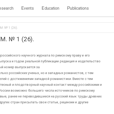
E
E
P
esearch
vents
ducation
ublications
. № 1 (26).
. № 1 (26).
оссийского научного журнала по римскому праву и его
ыпуска и годом реальной публикации редакция и издательство
ный номер выпускается за
олько российских ученых, но и западных романистов, с тем
лей с достижениями западной романистики. Вместе с тем
тесный и плодотворный научный контакт между российскими и
 России возможно большего числа источников по римскому
овые, ранее не переводившиеся на русский язык труды древних
ругих стран присылать свои статьи, рецензии и другие