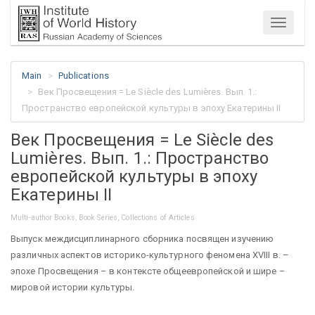
Menu
Main
Publications
Век Просвещения = Le Siècle des Lumières. Вып. 1.:
Пространство европейской культуры в эпоху Екатерины II
Век Просвещения = Le Siècle des
Lumières. Вып. 1.: Пространство
европейской культуры в эпоху
Екатерины II
Multi-author Books, Book Series, Collections of Articles
Выпуск междисциплинарного сборника посвящен изучению
различных аспектов историко-культурного феномена XVIII в. –
эпохе Просвещения – в контексте общеевропейской и шире –
мировой истории культуры.