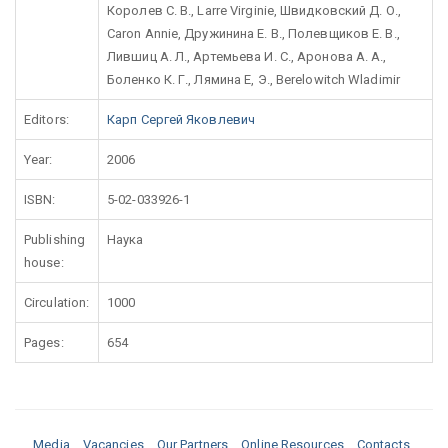
Королев С. В., Larre Virginie, Швидковский Д. О.,
Caron Annie, Дружинина Е. В., Полевщиков Е. В.,
Лившиц А. Л., Артемьева И. С., Аронова А. А.,
Боленко К. Г., Лямина Е, Э., Berelowitch Wladimir
Editors:
Карп Сергей Яковлевич
Year:
2006
ISBN:
5-02-033926-1
Publishing
Наука
house:
Circulation:
1000
Pages:
654
Media
Vacancies
Our Partners
Online Resources
Contacts