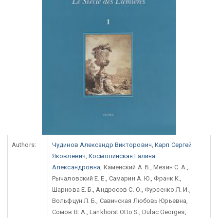
Authors:
Чудинов Александр Викторович
,
Карп Сергей
Яковлевич
,
Космолинская Галина
Александровна
, Каменский А. Б., Мезин С. А.,
Рычаловский Е. Е., Самарин А. Ю., Франк К.,
Шарнова Е. Б., Андросов С. О., Фурсенко Л. И.,
Вольфцун Л. Б., Савинская Любовь Юрьевна,
Сомов В. А., Lankhorst Otto S., Dulac Georges,