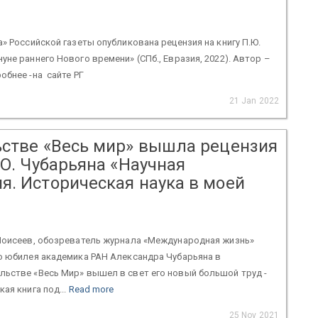
а» Российской газеты опубликована рецензия на книгу П.Ю.
уне раннего Нового времени» (СПб., Евразия, 2022). Автор –
обнее -на сайте РГ
21 Jan 2022
ьстве «Весь мир» вышла рецензия
.О. Чубарьяна «Научная
я. Историческая наука в моей
 Моисеев, обозреватель журнала «Международная жизнь»
о юбилея академика РАН Александра Чубарьяна в
льстве «Весь Мир» вышел в свет его новый большой труд -
ая книга под...
Read more
25 Nov 2021