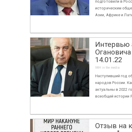
подготовили в Росс
историческим общес
Азии, Африке и Лати
Интервью 
Огановича 
14.01.22
IWH in the media
Наступивший год о
народов России. Ка
актуальны в 2022 г
всеобщей истории Р
Отзыв на к