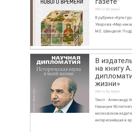
газете"
IWH in the media
В рубрике «Культур
Уварова «Мир накан
М.Е. Швыдкой. Подр
В издател
на книгу А
дипломати
жизни»
IWH in the media
Текст : Александр
Накануне 90-летнег
московском издате
интереснейшая и ярк