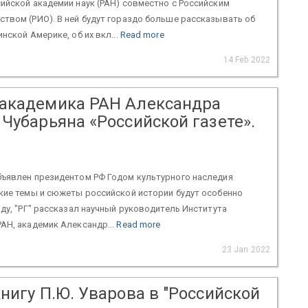
ийской академии наук (РАН) совместно с Российским
твом (РИО). В ней будут гораздо больше рассказывать об
нской Америке, об их вкл...
Read more
14 Feb 2022
академика РАН Александра
Чубарьяна «Российской газете».
бъявлен президентом РФ Годом культурного наследия
кие темы и сюжеты российской истории будут особенно
оду, "РГ" рассказал научный руководитель Института
АН, академик Александр...
Read more
23 Jan 2022
нигу П.Ю. Уварова в "Российской