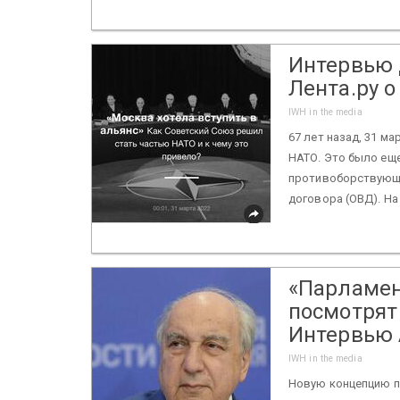
Интервью 
Лента.ру о
IWH in the media
67 лет назад, 31 ма
НАТО. Это было еще
противоборствующи
договора (ОВД). На
«Парламен
посмотрят
Интервью 
IWH in the media
Новую концепцию п