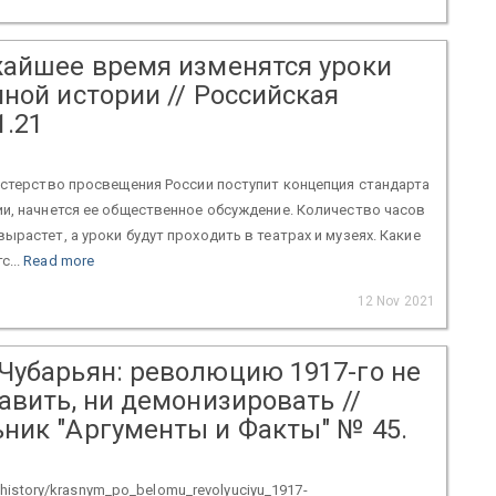
жайшее время изменятся уроки
ной истории // Российская
1.21
истерство просвещения России поступит концепция стандарта
и, начнется ее общественное обсуждение. Количество часов
ырастет, а уроки будут проходить в театрах и музеях. Какие
с...
Read more
12 Nov 2021
Чубарьян: революцию 1917-го не
авить, ни демонизировать //
ник "Аргументы и Факты" № 45.
ty/history/krasnym_po_belomu_revolyuciyu_1917-