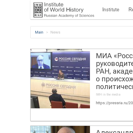
I
R
nstitute
Main
News
МИА «Росс
руководит
РАН, акад
о происхо
политичес
IWH in the media
https://pressria.ru/
Александр