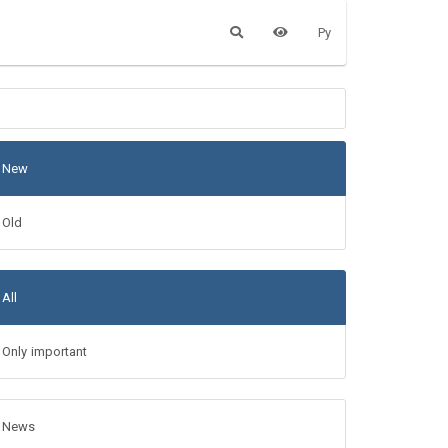
Ру
New
Old
All
Only important
News