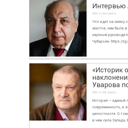
Интервью 
IWH in the media
Что идет на смену
жестче, чем была в
научный руководит
Чубарьян. https://rg.
«Историк 
наклонени
Уварова п
IWH in the media
История — единый п
современность, и з
целостности. О том
в чем сила Запада, 