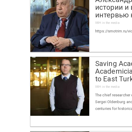
истории и
интервью 
IWH in the media
https://smotrim.ru/v
Saving Aca
Academicia
to East Tu
IWH in the media
The chief researcher 
Sergei Oldenburg and 
centuries for historic