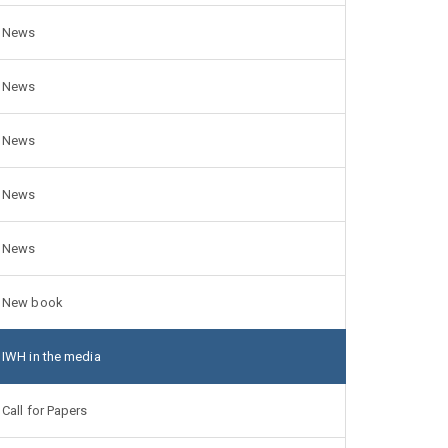
News
News
News
News
News
New book
IWH in the media
Call for Papers