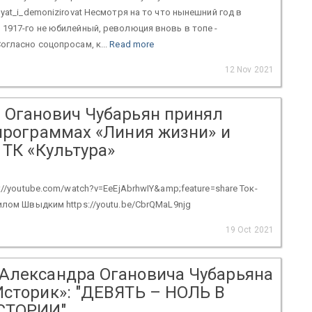
yat_i_demonizirovat Несмотря на то что нынешний год в
1917-го не юбилейный, революция вновь в топе ­
огласно соцопросам, к...
Read more
12 Nov 2021
 Оганович Чубарьян принял
 программах «Линия жизни» и
 ТК «Культура»
://youtube.com/watch?v=EeEjAbrhwIY&amp;feature=share Ток-
илом Швыдким https://youtu.be/CbrQMaL9njg
19 Oct 2021
Александра Огановича Чубарьяна
Историк»: "ДЕВЯТЬ – НОЛЬ В
СТОРИИ"