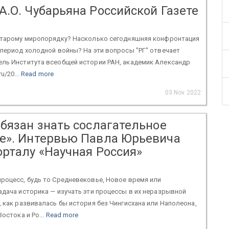
А.О. Чубарьяна Российской Газете
 старому миропорядку? Насколько сегодняшняя конфронтация
 период холодной войны? На эти вопросы "РГ" отвечает
ель Института всеобщей истории РАН, академик Александр
ru/20...
Read more
03 Nov 2022
обязан знать сослагательное
е». Интервью Павла Юрьевича
орталу «Научная Россия»
роцесс, будь то Средневековье, Новое время или
адача историка — изучать эти процессы в их неразрывной
, как развивалась бы история без Чингисхана или Наполеона,
Востока и Ро...
Read more