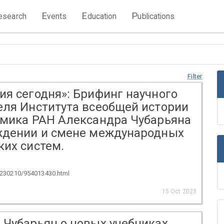
E
E
P
esearch
vents
ducation
ublications
Filter
ия сегодня»: Брифинг научного
еля Института всеобщей истории
емика РАН Александра Чубарьяна
ждении и смене международных
ких систем.
20230210/954013430.html
15 Oct 2023
 Чубарьян о новых учебниках