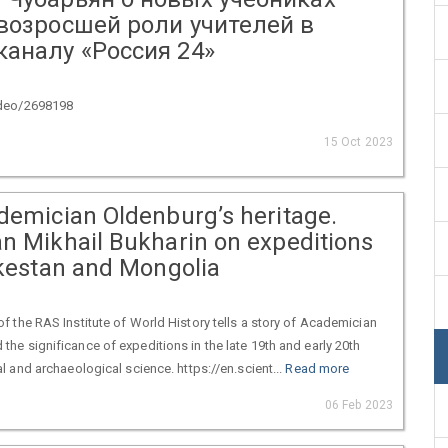
 возросшей роли учителей в
каналу «Россия 24»
ideo/2698198
15 Oct 2023
demician Oldenburg’s heritage.
n Mikhail Bukharin on expeditions
rkestan and Mongolia
of the RAS Institute of World History tells a story of Academician
the significance of expeditions in the late 19th and early 20th
al and archaeological science. https://en.scient...
Read more
06 Feb 2023