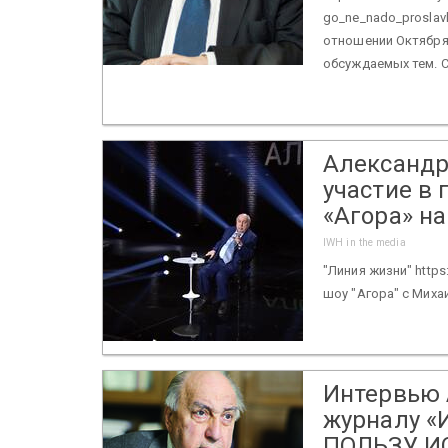
go_ne_nado_proslavl
отношении Октября 
обсуждаемых тем. С
Александр
участие в
«Агора» на
IWH in the media
"Линия жизни" https
шоу "Агора" с Миха
Интервью 
журналу «
ПОЛЬЗУ И