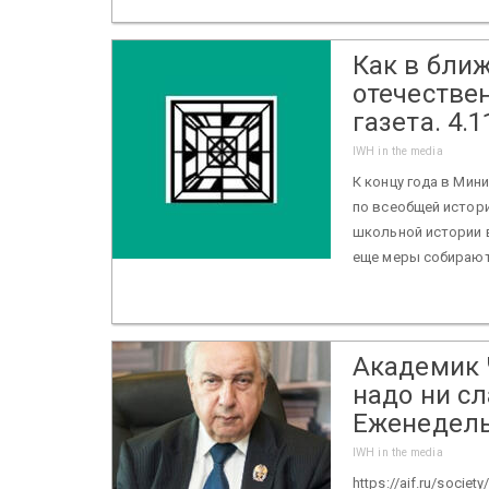
Как в бли
отечествен
газета. 4.1
IWH in the media
К концу года в Мин
по всеобщей истори
школьной истории в
еще меры собирают
Академик 
надо ни сл
Еженедель
IWH in the media
https://aif.ru/socie