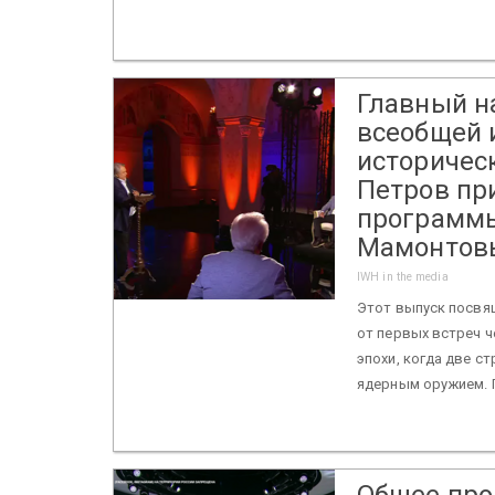
Главный н
всеобщей 
историчес
Петров пр
программы
Мамонтов
IWH in the media
Этот выпуск посвя
от первых встреч ч
эпохи, когда две 
ядерным оружием. П
Общее про