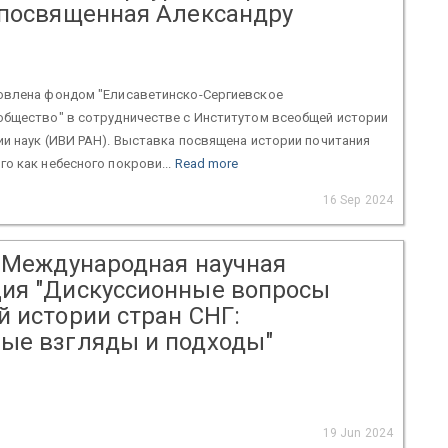
 посвященная Александру
овлена фондом "Елисаветинско-Сергиевское
общество" в сотрудничестве с Институтом всеобщей истории
и наук (ИВИ РАН). Выставка посвящена истории почитания
о как небесного покрови...
Read more
16 Sep 2024
 "Международная научная
ия "Дискуссионные вопросы
й истории стран СНГ:
ые взгляды и подходы"
)
19 Jun 2024