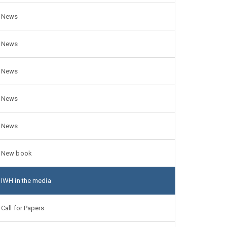
News
News
News
News
News
New book
IWH in the media
Call for Papers