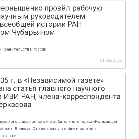
ернышенко провёл рабочую
 научным руководителем
 всеобщей истории РАН
ом Чубарьяном
е Правительства России
01 Sep 2025
05 г. в «Независимой газете»
ана статья главного научного
а ИВИ РАН, члена-корреспондента
Черкасова
нцузского авиационного истребительного полка «Нормандия
егося в Великую Отечественную войну в составе
ст статьи