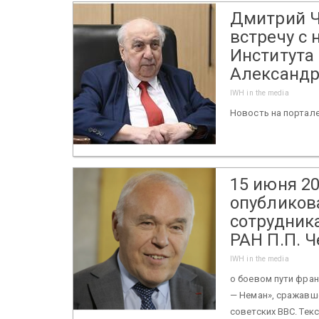
Дмитрий Ч
встречу с
Института
Александр
IWH in the media
Новость на портал
15 июня 20
опубликов
сотрудник
РАН П.П. 
IWH in the media
о боевом пути фра
— Неман», сражавш
советских ВВС. Тек