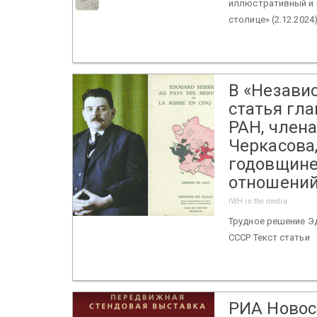
иллюстративный и 
столице» (2.12.2024) 
В «Незави
статья гл
РАН, член
Черкасова
годовщине
отношений
IWH in the media
Трудное решение Э
СССР Текст статьи
РИА Новос