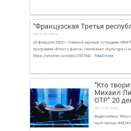
"Французская Третья респуб
IWH in the media
26 февраля 2025 г. главный научный сотрудник ИВИ 
программе «Власть факта» (телеканал «Культура») н
https://smotrim.ru/video/2937442...
Read more
"Кто твор
Михаил Ли
ОТР" 20 де
IWH in the media
Видеозапись https://
tvorit-istoriyu-84324.