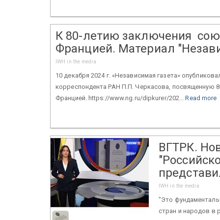
К 80-летию заключения сою
Францией. Материал "Незав
IWH in the media
10 декабря 2024 г. «Независимая газета» опубликова
корреспондента РАН П.П. Черкасова, посвященную 
Францией. https://www.ng.ru/dipkurer/202...
Read more
ВГТРК. Но
"Российск
представил
IWH in the media
"Это фундаменталь
стран и народов в 