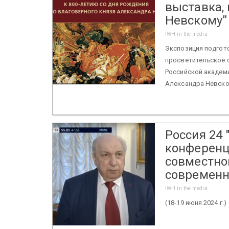
выставка,
Невскому”
IWH in the media
Экспозиция подгот
просветительское 
Российской академи
Александра Невског
Россия 24
конференц
совместно
современн
IWH in the media
(18-19 июня 2024 г.