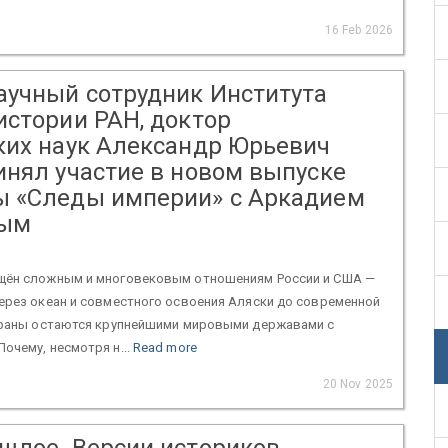
16 Feb 2026
аучный сотрудник Института
истории РАН, доктор
ких наук Александр Юрьевич
инял участие в новом выпуске
 «Следы империи» с Аркадием
ым
щён сложным и многовековым отношениям России и США —
ерез океан и совместного освоения Аляски до современной
страны остаются крупнейшими мировыми державами с
очему, несмотря н...
Read more
20 Nov 2025
шлое. Версии историков