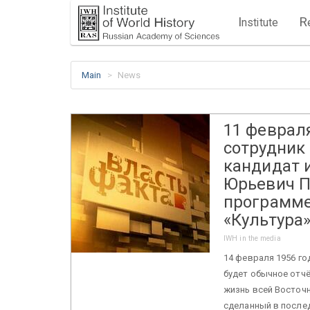
I
R
nstitute
Main
News
11 февраля
сотрудник
кандидат 
Юрьевич П
программе
«Культура»
IWH in the media
14 февраля 1956 го
будет обычное отчё
жизнь всей Восточ
сделанный в послед