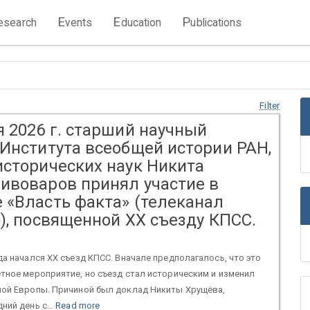
E
E
P
esearch
vents
ducation
ublications
Filter
 2026 г. старший научный
 Института всеобщей истории РАН,
исторических наук Никита
ивоваров принял участие в
 «Власть факта» (телеканал
), посвященной ХХ съезду КПСС.
да начался ХХ съезд КПСС. Вначале предполагалось, что это
тное мероприятие, но съезд стал историческим и изменил
ной Европы. Причиной был доклад Никиты Хрущёва,
ний день с...
Read more