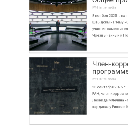
IWH in the media
8 ноября 2025 г. на
Швыдким на тему «
участие заместител
Чрезвычайный и По
Член-корр
программе
IWH in the media
28 сентября 2025 г
РАН, член-корреспо
Леонида Млечина «С
кардиналу Ришельё