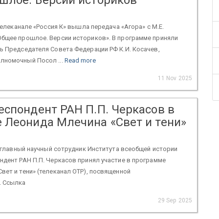
 телеканале «Россия К» вышла передача «Агора» с М.Е.
Общее прошлое. Версии историков». В программе приняли
ь Председателя Совета Федерации РФ К.И. Косачев,
лномочный Посол ...
Read more
11 Nov 2025
еспондент РАН П.П. Черкасов в
 Леонида Млечина «Свет и тени»
. главный научный сотрудник Института всеобщей истории
ндент РАН П.П. Черкасов принял участие в программе
вет и тени» (телеканал ОТР), посвященной
. Ссылка
29 Sep 2025