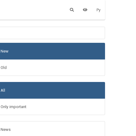
Ру
New
Old
All
Only important
News