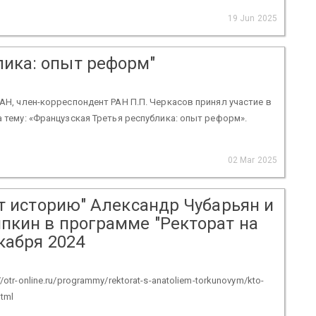
19 Jun 2025
лика: опыт реформ"
РАН, член-корреспондент РАН П.П. Черкасов принял участие в
а тему: «Французская Третья республика: опыт реформ».
02 Mar 2025
ит историю" Александр Чубарьян и
пкин в программе "Ректорат на
кабря 2024
otr-online.ru/programmy/rektorat-s-anatoliem-torkunovym/kto-
html