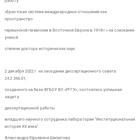
работу
«Брестская система международных отношений как
пространство
германской гегемонии в Восточной Европе в 1918 г.» на соискание
ученой
степени доктора исторических наук.
2 декабря 2022 г. на заседании диссертационного совета
24.2.366.01,
созданного на базе ФГБОУ ВО «РГГУ», состоялась успешная
защита
диссертационной работы
младшего научного сотрудника лаборатории "Институциональная
история XX века"
Александра Юрьевича Шипилова