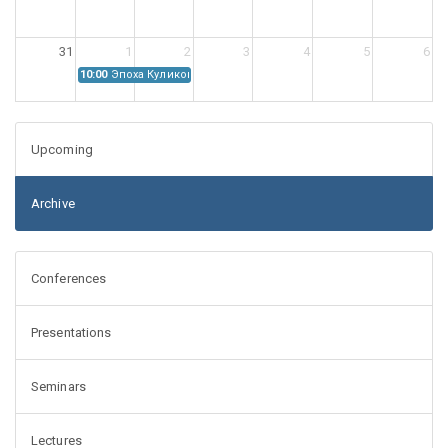
31
1
2
3
4
5
6
10:00
Эпоха Куликовской битвы: Проблемы источниковедения
Upcoming
Archive
Conferences
Presentations
Seminars
Lectures