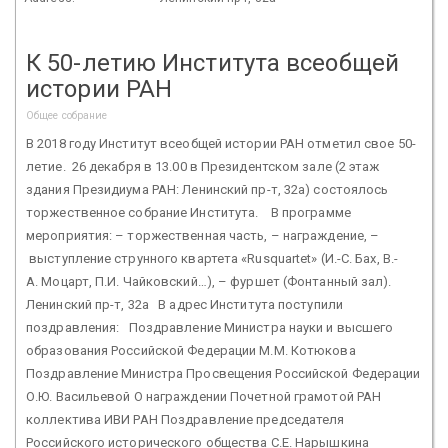
К 50-летию Института всеобщей
истории РАН
Общее собрание
В 2018 году Институт всеобщей истории РАН отметил свое 50-
летие. 26 декабря в 13.00 в Президентском зале (2 этаж
здания Президиума РАН: Ленинский пр-т, 32а) состоялось
торжественное собрание Института. В программе
мероприятия: – торжественная часть, – награждение, –
выступление струнного квартета «Rusquartet» (И.-С. Бах, В.-
А. Моцарт, П.И. Чайковский…), – фуршет (Фонтанный зал).
Ленинский пр-т, 32а В адрес Института поступили
поздравления: Поздравление Министра науки и высшего
образования Российской Федерации М.М. Котюкова
Поздравление Министра Просвещения Российской Федерации
О.Ю. Васильевой О награждении Почетной грамотой РАН
коллектива ИВИ РАН Поздравление председателя
Российского исторического общества С.Е. Нарышкина