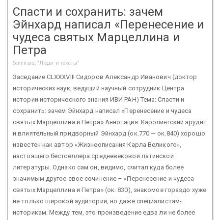
Спасти и сохранить: зачем
Эйнхард написал «Перенесение и
чудеса святых Марцеллина и
Петра
Seminars, "Люди и тексты"
Заседание CLXXXVIII Сидоров Александр Иванович (доктор
исторических наук, ведущий научный сотрудник Центра
истории исторического знания ИВИ РАН) Тема: Спасти и
сохранить: зачем Эйнхард написал «Перенесение и чудеса
святых Марцеллина и Петра» Аннотация: Каролингский эрудит
и влиятельный придворный Эйнхард (ок.770 — ок.840) хорошо
известен как автор «Жизнеописания Карла Великого»,
настоящего бестселлера средневековой латинской
литературы. Однако сам он, видимо, считал куда более
значимым другое свое сочинение – «Перенесение и чудеса
святых Марцеллина и Петра» (ок. 830), знакомое гораздо хуже
не только широкой аудитории, но даже специалистам-
историкам. Между тем, это произведение едва ли не более