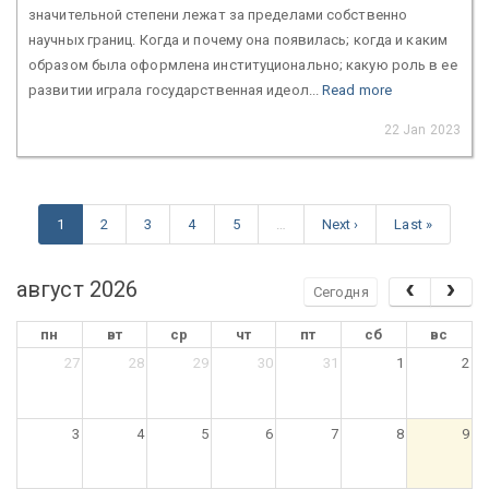
значительной степени лежат за пределами собственно
научных границ. Когда и почему она появилась; когда и каким
образом была оформлена институционально; какую роль в ее
развитии играла государственная идеол...
Read more
22 Jan 2023
1
2
3
4
5
…
Next ›
Last »
август 2026
Сегодня
пн
вт
ср
чт
пт
сб
вс
27
28
29
30
31
1
2
3
4
5
6
7
8
9