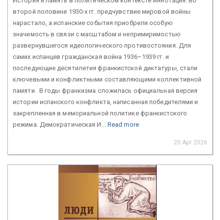
История и память в политическом контексте Аннотация: Во
второй половине 1930-х гг. предчувствие мировой войны
нарастало, а испанские события приобрели особую
значимость в связи с масштабом и непримиримостью
развернувшегося идеологического противостояния. Для
самих испанцев гражданская война 1936–1939 гг. и
последующие десятилетия франкистской диктатуры, стали
ключевыми и конфликтными составляющими коллективной
памяти. В годы франкизма сложилась официальная версия
истории испанского конфликта, написанная победителями и
закрепленная в мемориальной политике франкистского
режима. Демократическая И...
Read more
20 Apr 2026