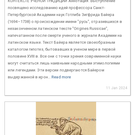
КОНТЕКСТЕ УЧЕНОЙ ТРАДИЦИИ Аннотация. Выступление
посвящено исследованию идей профессора Санкт-
Петербургской Академии наук Готлиба Зигфрида Байера
(1694–1738) о происхождении имени "русь", отразившихся в
незаконченном латинском тексте "Origines Russicae",
напечатанном после смерти ученого в журнале Академии на
латинском языке. Текст Байера является своеобразным
каталогом гипотез, бытовавших в ученом мире в первой
половине XVIII в. Все они с точки зрения современной науки
могут считаться лишь наивными народными этимологиями
или легендами. Эти версии подвергаются Байером
выдержанной в ирон...
Read more
11 Jan 2024