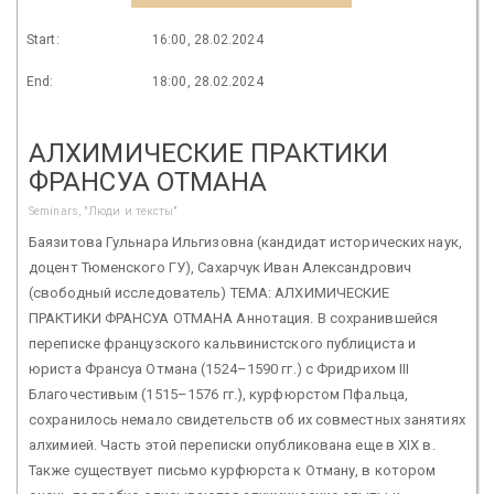
Start:
16:00, 28.02.2024
End:
18:00, 28.02.2024
АЛХИМИЧЕСКИЕ ПРАКТИКИ
ФРАНСУА ОТМАНА
Seminars, "Люди и тексты"
Баязитова Гульнара Ильгизовна (кандидат исторических наук,
доцент Тюменского ГУ), Сахарчук Иван Александрович
(свободный исследователь) ТЕМА: АЛХИМИЧЕСКИЕ
ПРАКТИКИ ФРАНСУА ОТМАНА Аннотация. В сохранившейся
переписке французского кальвинистского публициста и
юриста Франсуа Отмана (1524–1590 гг.) с Фридрихом III
Благочестивым (1515–1576 гг.), курфюрстом Пфальца,
сохранилось немало свидетельств об их совместных занятиях
алхимией. Часть этой переписки опубликована еще в XIX в.
Также существует письмо курфюрста к Отману, в котором