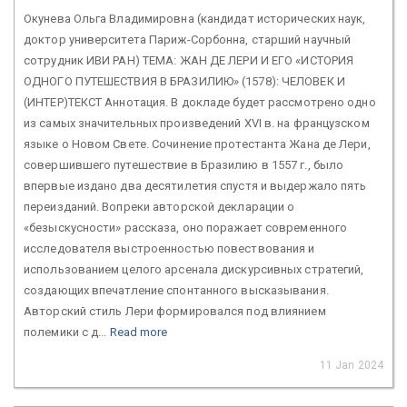
Окунева Ольга Владимировна (кандидат исторических наук,
доктор университета Париж-Сорбонна, старший научный
сотрудник ИВИ РАН) ТЕМА: ЖАН ДЕ ЛЕРИ И ЕГО «ИСТОРИЯ
ОДНОГО ПУТЕШЕСТВИЯ В БРАЗИЛИЮ» (1578): ЧЕЛОВЕК И
(ИНТЕР)ТЕКСТ Аннотация. В докладе будет рассмотрено одно
из самых значительных произведений XVI в. на французском
языке о Новом Свете. Сочинение протестанта Жана де Лери,
совершившего путешествие в Бразилию в 1557 г., было
впервые издано два десятилетия спустя и выдержало пять
переизданий. Вопреки авторской декларации о
«безыскусности» рассказа, оно поражает современного
исследователя выстроенностью повествования и
использованием целого арсенала дискурсивных стратегий,
создающих впечатление спонтанного высказывания.
Авторский стиль Лери формировался под влиянием
полемики с д...
Read more
11 Jan 2024