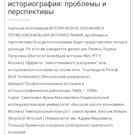
историография: проблемы и
перспективы
Круглые столы
Научный коллоквиум ИСТОРИЧЕСКОЕ СОЗНАНИЕ И
ПРОФЕССИОНАЛЬНАЯ ИСТОРИОГРАФИЯ: проблемы и
перспективы В ходе коллоквиума будет представлено четыре
доклада. По итогам ожидается дискуссия. Репина Лорина
Петровна (Институт всеобщей истории РАН, РГГУ,
Москва) Эффекты “непостижимого ускорения”, или
историческое сознание на сломе эпох Тоштендаль Рольф
(Rolf Torstendahl) (Уппсальский университет,
Швеция) Профессиональные историки и
историографическая революция 1960х – 1990х
годов Савельева Ирина Максимовна (Национальный
исследовательский университет «Высшая школа экономики»,
Москва) Темпоральный поворот: самое время Вжосек Войцех
(Wojciech Wrzosek) (Университет им. Адама Мицкевича,
Польша) Время как основная категория исторического
познания