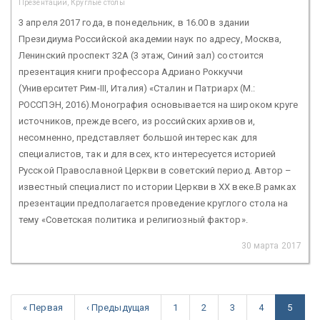
Презентации, Круглые столы
3 апреля 2017 года, в понедельник, в 16.00 в здании
Президиума Российской академии наук по адресу, Москва,
Ленинский проспект 32А (3 этаж, Синий зал) состоится
презентация книги профессора Адриано Роккуччи
(Университет Рим-III, Италия) «Сталин и Патриарх (М.:
РОССПЭН, 2016).Монография основывается на широком круге
источников, прежде всего, из российских архивов и,
несомненно, представляет большой интерес как для
специалистов, так и для всех, кто интересуется историей
Русской Православной Церкви в советский период. Автор –
известный специалист по истории Церкви в ХХ веке.В рамках
презентации предполагается проведение круглого стола на
тему «Советская политика и религиозный фактор».
30 марта 2017
« Первая
‹ Предыдущая
1
2
3
4
5