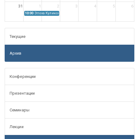
31
1
2
3
4
5
6
10:00
Эпоха Куликовской битвы: Проблемы источниковедения
Текущие
Архив
Конференции
Презентации
Семинары
Лекции