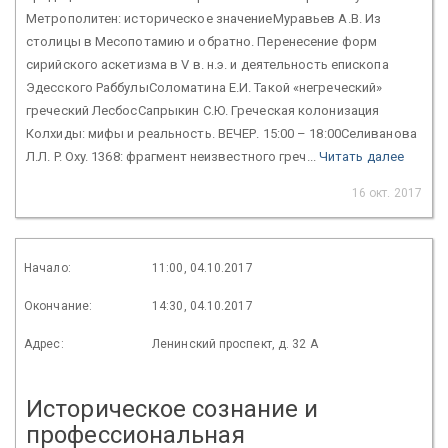
Метрополитен: историческое значениеМуравьев А.В. Из
столицы в Месопотамию и обратно. Перенесение форм
сирийского аскетизма в V в. н.э. и деятельность епископа
Эдесского РаббулыСоломатина Е.И. Такой «негреческий»
греческий ЛесбосСапрыкин С.Ю. Греческая колонизация
Колхиды: мифы и реальность. ВЕЧЕР. 15:00 – 18:00Селиванова
Л.Л. P. Oxy. 1368: фрагмент неизвестного греч...
Читать далее
16 окт. 2017
Начало:
11:00, 04.10.2017
Окончание:
14:30, 04.10.2017
Адрес:
Ленинский проспект, д. 32 А
Историческое сознание и
профессиональная