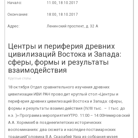
Начало:
11:00, 18.10.2017
Окончание:
18:00, 18.10.2017
Адрес:
Ленинский проспект, д. 32 А
Центры и периферия древних
цивилизаций Востока и Запада:
сферы, формы и результаты
взаимодействия
Круглые столы
18 октября Отдел сравнительного изучения древних
цивилизации ИВИ РАН проводит круглый стол «Центры и
периферия древних цивилизаций Востока и Запада: сферы,
формы и результаты взаимодействия (IV/III тыс. – I тыс. до
н.э. )» Программа мероприятияУТРО. 11:00 – 14:00Немировский
А.А. Хоремхеб в позднеегипетских исторических
воспоминаниях: два сюжета и наследие постамарнских
традицийГоловина В.А. Скарабей Уаха из собрания музея