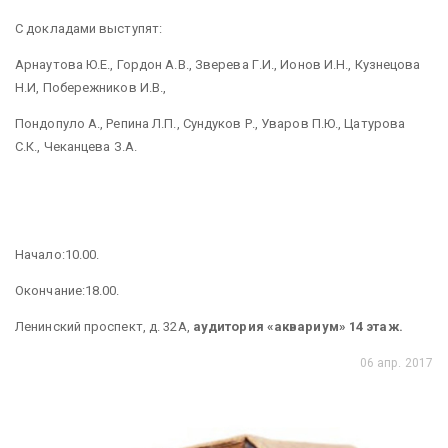
С докладами выступят:
Арнаутова Ю.Е., Гордон А.В., Зверева Г.И., Ионов И.Н., Кузнецова
Н.И, Побережников И.В.,
Пондопуло А., Репина Л.П., Сундуков Р., Уваров П.Ю., Цатурова
С.К., Чеканцева З.А.
Начало:10.00.
Окончание:18.00.
Ленинский проспект, д. 32А,
аудитория «аквариум» 14 этаж.
06 апр. 2017