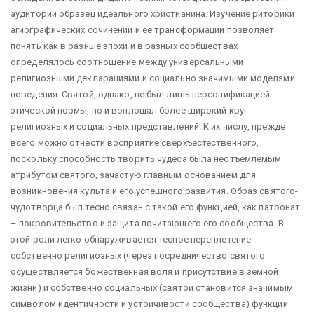
аудитории образец идеального христианина. Изучение риторики
агиографических сочинений и ее трансформации позволяет
понять как в разные эпохи и в разных сообществах
определялось соотношение между универсальными
религиозными декларациями и социально значимыми моделями
поведения. Святой, однако, не был лишь персонификацией
этической нормы, но и воплощал более широкий круг
религиозных и социальных представлений. К их числу, прежде
всего можно отнести восприятие сверхъестественного,
поскольку способность творить чудеса была неотъемлемым
атрибутом святого, зачастую главным основанием для
возникновения культа и его успешного развития. Образ святого-
чудотворца был тесно связан с такой его функцией, как патронат
– покровительство и защита почитающего его сообщества. В
этой роли легко обнаруживается тесное переплетение
собственно религиозных (через посредничество святого
осуществляется божественная воля и присутствие в земной
жизни) и собственно социальных (святой становится значимым
символом идентичности и устойчивости сообщества) функций