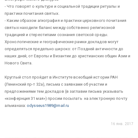
- Что говорят о культуре и социальной традиции ритуалы и
практики почитания святых.
- Каким образом агиография и практики церковного почитания
святых находили баланс между собственно религиозной
традицией и стереотипами сознания светской среды.
Хронологические и географические рамки докладов могут
определяться предельно широко: от Поздней античности до
наших дней, от Европы и Византии до христианских общин Азии и
Нового Света.
Круглый стол пройдет в Институте всеобщей истории РАН
(Ленинский пр-т 32а), письма с заявками об участии и
предложениями тем докладов (в заглавии письма указывать
«конфернция 31 мая») просим посылать на электронную почту
альманаха:
odysseus1989@mail.ru
16 янв. 2017