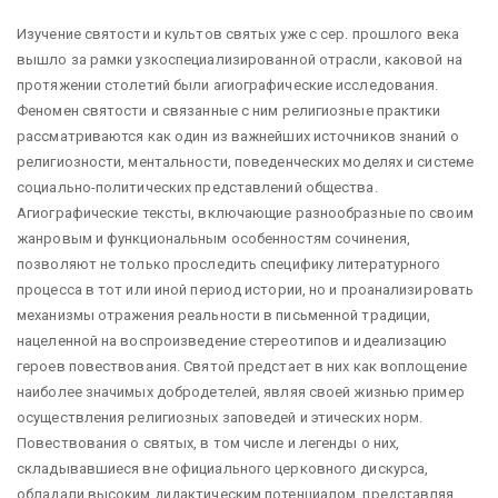
Изучение святости и культов святых уже с сер. прошлого века
вышло за рамки узкоспециализированной отрасли, каковой на
протяжении столетий были агиографические исследования.
Феномен святости и связанные с ним религиозные практики
рассматриваются как один из важнейших источников знаний о
религиозности, ментальности, поведенческих моделях и системе
социально-политических представлений общества.
Агиографические тексты, включающие разнообразные по своим
жанровым и функциональным особенностям сочинения,
позволяют не только проследить специфику литературного
процесса в тот или иной период истории, но и проанализировать
механизмы отражения реальности в письменной традиции,
нацеленной на воспроизведение стереотипов и идеализацию
героев повествования. Святой предстает в них как воплощение
наиболее значимых добродетелей, являя своей жизнью пример
осуществления религиозных заповедей и этических норм.
Повествования о святых, в том числе и легенды о них,
складывавшиеся вне официального церковного дискурса,
обладали высоким дидактическим потенциалом, представляя