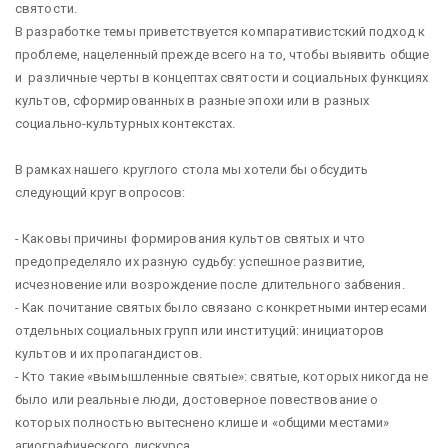
святости.
В разработке темы приветствуется компаративистский подход к
проблеме, нацеленный прежде всего на то, чтобы выявить общие
и различные черты в концептах святости и социальных функциях
культов, сформированных в разные эпохи или в разных
социально-культурных контекстах.
В рамках нашего круглого стола мы хотели бы обсудить
следующий круг вопросов:
- Каковы причины формирования культов святых и что
предопределяло их разную судьбу: успешное развитие,
исчезновение или возрождение после длительного забвения.
- Как почитание святых было связано с конкретными интересами
отдельных социальных групп или институций: инициаторов
культов и их пропагандистов.
- Кто такие «вымышленные святые»: святые, которых никогда не
было или реальные люди, достоверное повествование о
которых полностью вытеснено клише и «общими местами»
агиографического дискурса