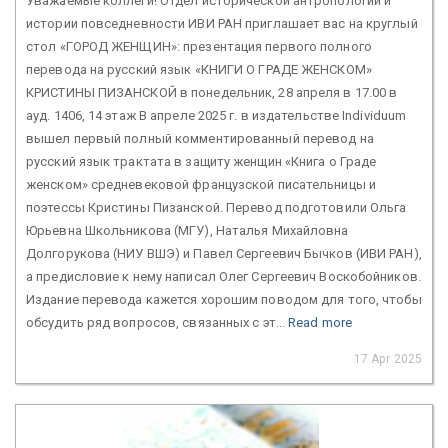
Уважаемые коллеги! Отдел исторической антропологии и
истории повседневности ИВИ РАН приглашает вас на круглый
стол «ГОРОД ЖЕНЩИН»: презентация первого полного
перевода на русский язык «КНИГИ О ГРАДЕ ЖЕНСКОМ»
КРИСТИНЫ ПИЗАНСКОЙ в понедельник, 28 апреля в 17.00 в
ауд. 1406, 14 этаж В апреле 2025 г. в издательстве Individuum
вышел первый полный комментированный перевод на
русский язык трактата в защиту женщин «Книга о Граде
женском» средневековой французской писательницы и
поэтессы Кристины Пизанской. Перевод подготовили Ольга
Юрьевна Школьникова (МГУ), Наталья Михайловна
Долгорукова (НИУ ВШЭ) и Павел Сергеевич Бычков (ИВИ РАН),
а предисловие к нему написал Олег Сергеевич Воскобойников.
Издание перевода кажется хорошим поводом для того, чтобы
обсудить ряд вопросов, связанных с эт...
Read more
17 Apr 2025