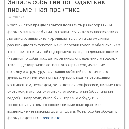
Запись событий по годам как
письменная практика
Roundtables
Круглый стол предполагается посвятить разнообразным
формам записи событий по годам. Речь как о «классических»
летописях, анналах или хрониках, так и о таких смежных
разновидностях текстов, как: - перечни годов с обозначением
того, чем тот или иной год примечателен; - отдельные записи
(надписи) о событиях, датированных определенным годом; -
тексты делопроизводственного характера, имеющие
погодную структуру; - фиксация событий по годам в эго-
документах. При этом мы не ограничиваемся каким-либо
континентом, периодом, религиозной конфессией, письменной
системой, наконец, системой летосчисления (обозначения
годов) – напротив, было бы интересно обсудить и
сопоставить в чем-то схожие письменные практики,
возникшие независимо друг от друга. Хотелось бы обсудить
форму подобных...
Read more
08 Jun 2023