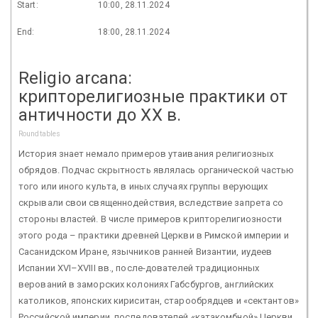
Start:
10:00, 28.11.2024
End:
18:00, 28.11.2024
Religio arcana:
крипторелигиозные практики от
античности до XX в.
Roundtables
История знает немало примеров утаивания религиозных
обрядов. Подчас скрытность являлась органической частью
того или иного культа, в иных случаях группы верующих
скрывали свои священнодействия, вследствие запрета со
стороны властей. В числе примеров крипторелигиозности
этого рода – практики древней Церкви в Римской империи и
Сасанидском Иране, язычников ранней Византии, иудеев
Испании XVI–XVIII вв., после-дователей традиционных
верований в заморских колониях Габсбургов, английских
католиков, японских кириситан, старообрядцев и «сектантов»
Российской империи, последователей «катакомбной» Церкви