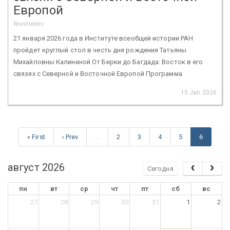
Европой
Roundtables
21 января 2026 года в Институте всеобщей истории РАН
пройдет круглый стол в честь дня рождения Татьяны
Михайловны Калининой От Бирки до Багдада: Восток в его
связях с Северной и Восточной Европой Программа
15 Jan 2026
« First
‹ Prev
…
2
3
4
5
6
август 2026
Сегодня
пн
вт
ср
чт
пт
сб
вс
27
28
29
30
31
1
2