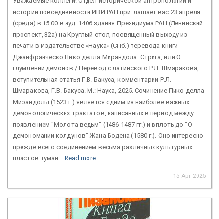
Уважаемые коллеги! Отдел исторической антропологии и
истории повседневности ИВИ РАН приглашает вас 23 апреля
(среда) в 15.00 в ауд. 1406 здания Президиума РАН (Ленинский
проспект, 32а) на Круглый стол, посвященный выходу из
печати в Издательстве «Наука» (СПб.) перевода книги
Джанфранческо Пико делла Мирандола. Стрига, или О
глумлении демонов / Перевод с латинского Р.Л. Шмаракова,
вступительная статья Г.В. Бакуса, комментарии Р.Л.
Шмаракова, Г.В. Бакуса. М.: Наука, 2025. Сочинение Пико делла
Мирандолы (1523 г.) является одним из наиболее важных
демонологических трактатов, написанных в период между
появлением "Молота ведьм" (1486-1487 гг.) и вплоть до "О
демономании колдунов" Жана Бодена (1580 г.). Оно интересно
прежде всего соединением весьма различных культурных
пластов: гуман...
Read more
15 Apr 2025