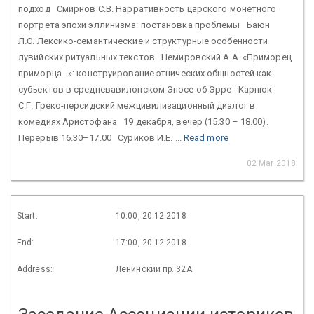
подход Смирнов С.В. Нарративность царского монетного
портрета эпохи эллинизма: постанов­ка проблемы Баюн
Л.С. Лексико-семантические и структурные особенности
лувийских ритуальных текстов Немировский А.А. «Приморец
приморца...»: конструирование этнических общностей как
субъектов в средневавилонском Эпосе об Эрре Карпюк
С.Г. Греко-персидский межцивилизационный диалог в
комедиях Аристофана 19 декабря, вечер (15.30 – 18.00).
Перерыв 16.30–17.00 Суриков И.Е. ...
Read more
02 Mar 2018
Start:
10:00, 20.12.2018
End:
17:00, 20.12.2018
Address:
Ленинский пр. 32А