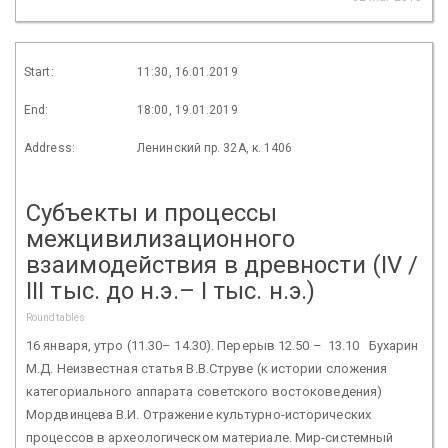
Start:
11:30, 16.01.2019
End:
18:00, 19.01.2019
Address:
Ленинский пр. 32А, к. 1406
Субъекты и процессы
межцивилизационного
взаимодействия в древности (IV /
III тыс. до н.э.– I тыс. н.э.)
Roundtables
16 января, утро (11.30– 14.30). Перерыв 12.50 – 13.10 Бухарин
М.Д. Неизвестная статья В.В.Струве (к истории сложения
категориального аппарата советского востоковедения)
Мордвинцева В.И. Отражение культурно-исторических
процессов в археологи­ческом материале. Мир-системный