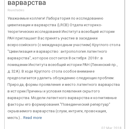
варварства
Roundtables
Уважаемые коллеги! Лаборатория по исследованию
цивилизации и варварства (LRCB) Отдела историко-
теоретических исследований Института всеобщей истории
РАН приглашает Вас принять участие в заседании
всероссийского (с международным участием) Круглого стола
"Цивилизация и варварство: антропология латентного
варварства", которое состоится 8 октября 2018 г. в
помещении Института всеобщей истории РАН (Ленинский пр.,
д. 32А). В ходе Круглого стола особое внимание
предполагается уделить обсуждению следующих проблем:
Природа, формы проявления и место латентного варварства
в истории.Причины и условия появления скрытого
варварства. Модели латентного варварства и когнитивные
факторы его формирования."Поведенческий репертуар"
скрываемого варварства (слухи, интриги, провокация,
месть)...
Read more
02 Mar 2018