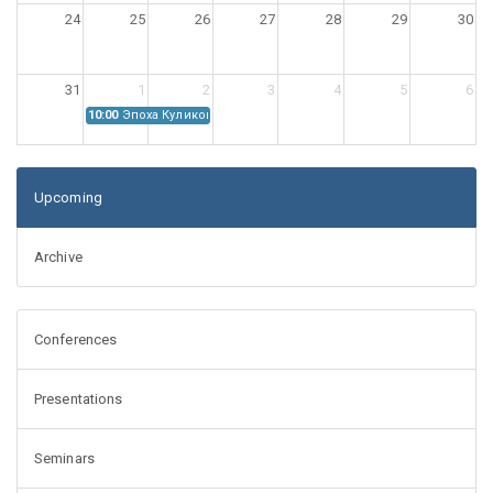
24
25
26
27
28
29
30
31
1
2
3
4
5
6
10:00
Эпоха Куликовской битвы: Проблемы источниковедения
Upcoming
Archive
Conferences
Presentations
Seminars