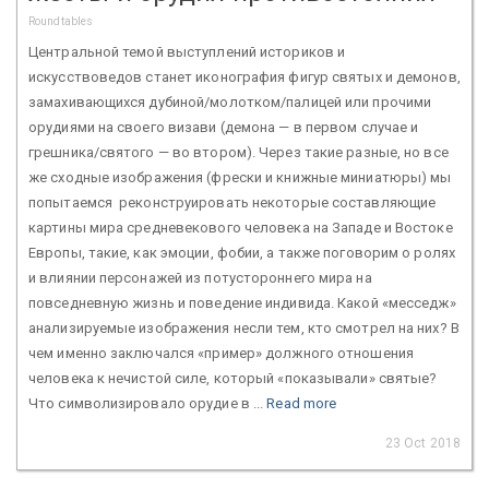
Roundtables
Центральной темой выступлений историков и
искусствоведов станет иконография фигур святых и демонов,
замахивающихся дубиной/молотком/палицей или прочими
орудиями на своего визави (демона — в первом случае и
грешника/святого — во втором). Через такие разные, но все
же сходные изображения (фрески и книжные миниатюры) мы
попытаемся реконструировать некоторые составляющие
картины мира средневекового человека на Западе и Востоке
Европы, такие, как эмоции, фобии, а также поговорим о ролях
и влиянии персонажей из потустороннего мира на
повседневную жизнь и поведение индивида. Какой «месседж»
анализируемые изображения несли тем, кто смотрел на них? В
чем именно заключался «пример» должного отношения
человека к нечистой силе, который «показывали» святые?
Что символизировало орудие в ...
Read more
23 Oct 2018