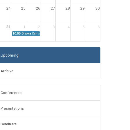
24
25
26
27
28
29
30
31
1
2
3
4
5
6
10:00
Эпоха Куликовской битвы: Проблемы источниковедения
Upcoming
Archive
Conferences
Presentations
Seminars