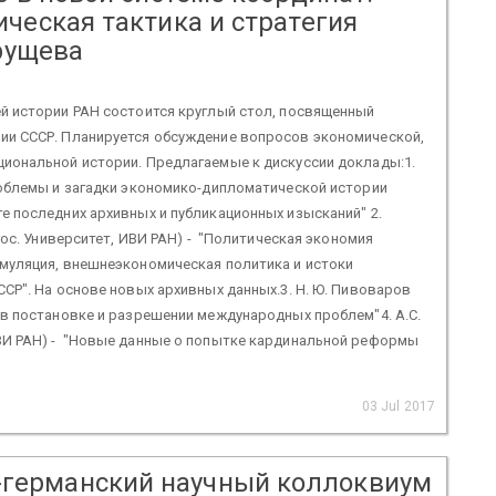
ческая тактика и стратегия
рущева
ей истории РАН состоится круглый стол, посвященный
ии СССР. Планируется обсуждение вопросов экономической,
циональной истории. Предлагаемые к дискуссии доклады:1.
Проблемы и загадки экономико-дипломатической истории
е последних архивных и публикационных изысканий" 2.
 гос. Университет, ИВИ РАН) - "Политическая экономия
эмуляция, внешнеэкономическая политика и истоки
ССР". На основе новых архивных данных.3. Н. Ю. Пивоваров
 в постановке и разрешении международных проблем"4. А.С.
ВИ РАН) - "Новые данные о попытке кардинальной реформы
03 Jul 2017
-германский научный коллоквиум