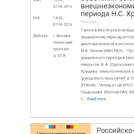
внешнеэкономи
07.06.2016
периода Н.С. Х
End:
14:00,
Roundtables
07.06.2016
7 июня в Институте всеобщ
Address:
г. Москва,
хрущевскому периоду истор
Ленинский
дипломатической и институ
проспект
М.А. Липкин (ИВИ РАН) - "
д. 32 А
хрущевского периода в свет
Некрасов В. А. (Сургутский
Хрущева: технологическая 
"ресурсного проклятия" в С
(РГАНИ) - "Аппарат ЦК КПСС
Гладышева (Инслав РАН, И
С...
Read more
Российско