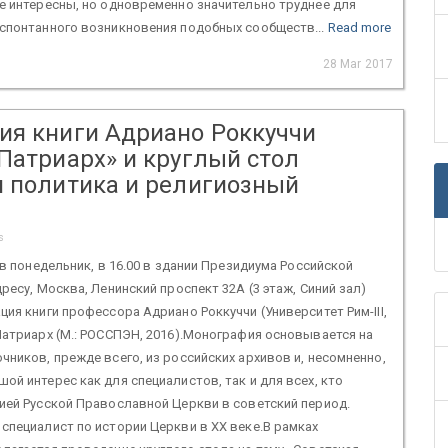
е интересны, но одновременно значительно труднее для
 спонтанного возникновения подобных сообществ...
Read more
28 Mar 2017
ия книги Адриано Роккуччи
Патриарх» и круглый стол
я политика и религиозный
s
 в понедельник, в 16.00 в здании Президиума Российской
ресу, Москва, Ленинский проспект 32А (3 этаж, Синий зал)
ция книги профессора Адриано Роккуччи (Университет Рим-III,
Патриарх (М.: РОССПЭН, 2016).Монография основывается на
чников, прежде всего, из российских архивов и, несомненно,
ой интерес как для специалистов, так и для всех, кто
ией Русской Православной Церкви в советский период.
специалист по истории Церкви в ХХ веке.В рамках