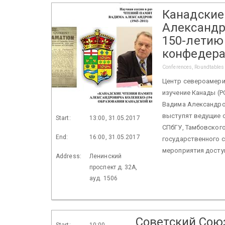
Канадские 
Александр
150-летию
конфедер
Conferences, Roundtables
Центр североамери
изучение Канады (Р
Вадима Александров
выступят ведущие с
Start:
13:00, 31.05.2017
СПбГУ, Тамбовского
End:
16:00, 31.05.2017
государственного 
мероприятия досту
Address:
Ленинский
проспект д. 32А,
ауд. 1506
Советский Союз
Start:
10:00,