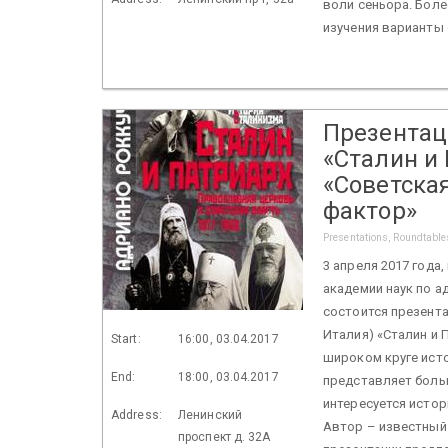
воли сеньора. Боле
изучения варианты
Презентац
«Сталин и 
«Советска
фактор»
Presentations, Roundtable
3 апреля 2017 года,
академии наук по ад
состоится презента
Италия) «Сталин и 
Start:
16:00, 03.04.2017
широком круге исто
End:
18:00, 03.04.2017
представляет больш
интересуется истор
Address:
Ленинский
Автор – известный 
проспект д. 32А