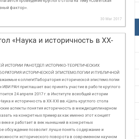
лагается проведение круглого стола на тему «Советская
зный фактор».
30 Mar 2017
ол «Наука и историчность в XX-
ЕЙ ИСТОРИИ РАНОТДЕЛ ИСТОРИКО-ТЕОРЕТИЧЕСКИХ
ОРАТОРИЯ ИСТОРИЧЕСКОЙ ЭПИСТЕМОЛОГИИ И ПУБЛИЧНОЙ
жаемые коллеги!Лаборатория исторической эпистемологии
и ИВИ РАН приглашает вас принять участие в работе круглого
тоится 24 апреля 2017 г. в Институте всеобщей истории
Наука и историчность в XX-XXI вв.»Цель круглого стола
еские аспекты понятия историчность в междисциплинарном
казать на конкретных примерах как именно этот концепт
 веке и работает в век нынешний в конкретных
кое обсуждение позволит лучше понять содержание и
можности исторического поворота в современном научном