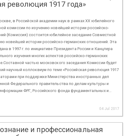
ая революция 1917 года»
 Москве, в Российской академии наук в рамках XХ юбилейного
ной комиссии по изучению новейшей истории российско-
ний (Комиссия) состоится юбилейное заседание Совместной
нию новейшей истории российско-германских отношений. Эта
ана в 1997 г. по инициативе Президента России и Канцлера
льного изучения многих аспектов российско-германских
ке.Составной частью московского заседания Комиссии будет
кий научный коллоквиум по теме «Российская революция 1917
изаторами при поддержке Министерства иностранных дел
енной Федерального правительства по делам культуры и
нформации ФРГ, Российского фонда фундаментальных и...
04 Jul 2017
сознание и профессиональная