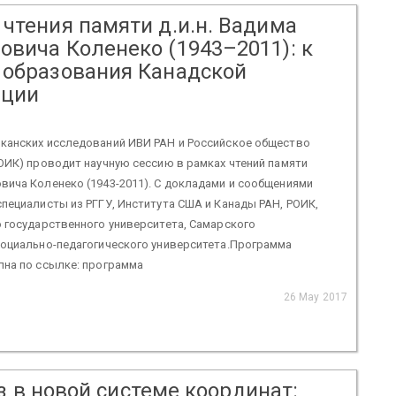
чтения памяти д.и.н. Вадима
овича Коленеко (1943–2011): к
 образования Канадской
ации
канских исследований ИВИ РАН и Российское общество
ОИК) проводит научную сессию в рамках чтений памяти
ича Коленеко (1943-2011). С докладами и сообщениями
пециалисты из РГГУ, Института США и Канады РАН, РОИК,
 государственного университета, Самарского
социально-педагогического университета.Программа
пна по ссылке: программа
26 May 2017
 в новой системе координат: