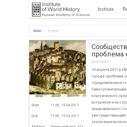
I
R
nstitute
Main
Events
Сообществ
проблема 
Roundtables
19 апреля 2017 в 
городе: проблема с
«Средневековые го
Самоорганизующиес
классического сред
историков и на стр
Start:
11:00, 19.04.2017
средневекового со
уже существующий 
End:
17:00, 19.04.2017
те или иные вольно
Address:
Ленинский пр-т, 32а