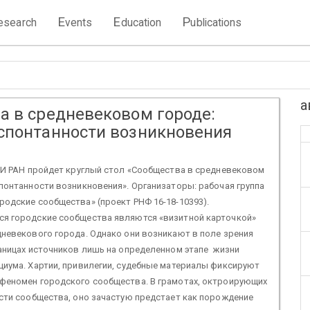
E
E
P
esearch
vents
ducation
ublications
а
а в средневековом городе:
спонтанности возникновения
ИВИ РАН пройдет круглый стол «Сообщества в средневековом
понтанности возникновения». Организаторы: рабочая группа
родские сообщества» (проект РНФ 16-18-10393).
я городские сообщества являются «визитной карточкой»
невекового города. Однако они возникают в поле зрения
аницах источников лишь на определенном этапе жизни
циума. Хартии, привилегии, судебные материалы фиксируют
феномен городского сообщества. В грамотах, октроирующих
сти сообщества, оно зачастую предстает как порождение