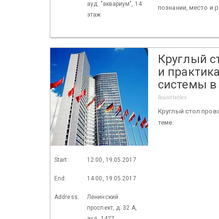
ауд. "аквариум", 14
познании, место и 
этаж
Круглый с
и практик
системы в 
Roundtables
Круглый стол прово
теме.
Start:
12:00, 19.05.2017
End:
14:00, 19.05.2017
Address:
Ленинский
проспект, д. 32 А,
ауд. 1427