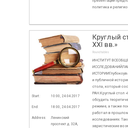
презентации предпо
политика и религио
Круглый ст
XXI вв.»
Roundtables
ИНСТИТУТ ВСЕОБЩ
ИССЛЕДОВАНИЙЛАБ
ИСТОРИИГлубокоува
и публичной истори
стола, который сос
РАН.Круглый стол «
Start:
10:00, 24.04.2017
обсудить теоретич
режиме, а также по
End:
18:00, 24.04.2017
работал в прошлом
Address:
Ленинский
исследованиях. Та
проспект д. 32А,
эвристические воз