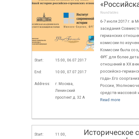
«Российск
Roundtables
6-7 июля 2017 г. в
заседания Совмест
германских отноше
комиссии по изуче
Комиссии была созд
ФРГ для более дета
Start:
15:00, 06.07.2017
отношений в ХХ ве
российско-германс
End:
10:00, 07.07.2017
года».Его соорган
Address:
г. Москва,
России, Уполномоч
Ленинский
средств массовой и
проспект д. 32 А
Read more
Историческое 
Start:
11:00,