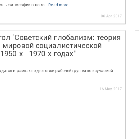
роль философии в ново...
Read more
06 Apr 2017
тол "Советский глобализм: теория
а мировой социалистической
1950-х - 1970-х годах"
дится в рамках подготовки рабочей группы по изучаемой
16 May 2017