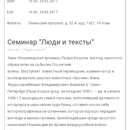
Start:
16:00, 24.05.2017
End:
16:00, 24.05.2017
Address:
Ленинский проспект, д. 32 А. ауд. 1427, 14 этаж
Семинар "Люди и тексты"
Seminars, "Люди и тексты"
Тема:«Нормандская хроника» Пьера Кошона: взгляд «простого
обывателя» на события Столетней
войны. Выступает: известный переводчик, комментатор и
исследователь широко известных «Хроник» Жана
ФруассараМихаил Владимирович Аникиев (г. Санкт-
Петербург)Пьер Кошон (род. не позднее 1390 г. – ум. в начале
1456 г.), выходец из семьи горожан, исполнявший должность
нотариуса в церковном суде Руана, оставил после себя
историографическое сочинение, которое хорошо передаёт
взгляды и умонастроения, преобладавшие среди простого
населения Нормандии во время междоусобной войны