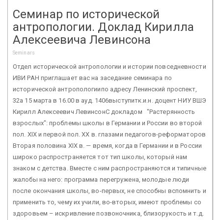
Семинар по исторической
антропологии. Доклад Кирилла
Алексеевича Левинсона
Seminars
Отдел исторической антропологии и истории повседневности
ИВИ РАН приглашает вас на заседание семинара по
исторической антропологиипо адресу Ленинский проспект,
32а 15 марта в 16.00 в ауд. 1406выступитк.и.н. доцент НИУ ВШЭ
Кирилл Алексеевич ЛевинсонС докладом "Растерянность
взрослых": проблемы школы в Германии и России во второй
пол. XIX и первой пол. ХХ в. глазами педагогов-реформаторов
Вторая половина XIX в. — время, когда в Германии и в России
широко распространяется тот тип школы, который нам
знаком с детства. Вместе с ним распространяются и типичные
жалобы на него: программа перегружена, молодые люди
после окончания школы, во-первых, не способны вспомнить и
применить то, чему их учили, во-вторых, имеют проблемы со
здоровьем – искривление позвоночника, близорукость и т.д.