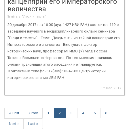
канцелярии его Императорского
величества
Seminars, "Люди и тексты"
20 декабря 2017 г. в 16.00 (ауд. 1427 ИВИ РАН) состоится 119-е
заседание научного междисциплинарного онлайн семинара
"Люди и тексты". Тема: Документы из тайной канцелярии его
Императорского величества Выступает: доктор
исторических наук, профессор МГИМО (У) МИД России
Татьяна Васильевна Черникова. По техническим причинам
онлайн трансляция этого заседания не планируется.
Контактный телефон: +7(905)513-47-65 Центр истории
исторического знания ИВИ РАН
12 Dec 2017
« First
‹ Prev
1
2
3
4
5
6
…
Next ›
Last »