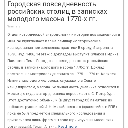
Городская повседневность
российских столиц в записках
молодого масона 1770-х гг.
Seminars
Отдел исторической антропологии и истории повседневности
ИВИ РАНприглашает вас на семинар «Исторические
исследования повседневных практик» В среду, 5 апреля, в
16.30, ауд. 1406, 14 этаж с докладом выступитКулакова Ирина
Павловна Тема: Городская повседневность российских
столиц в записках молодого масона 1770-х гг. Доклад
построен на материалах дневника за 1775-—1776 гг. Алексея
Ильина, молодого человека, служащего в Сенате
канцеляристом, масона. Большая часть дневника относится к
Москве, откуда автор дневника переезжает в С.-Петербург.
Этот достаточно объемный (в двух тетрадях) памятник из
собрания рукописей И. Н. Михайловскаго (хранящийся в РПБ)
пока не был предметом специального исследования и
привлекался лишь фрагментарно (при изучении масонских
организаций). Текст Ильин...
Read more