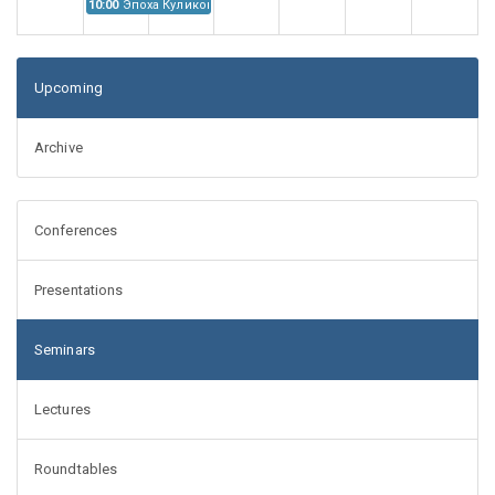
10:00
Эпоха Куликовской битвы: Проблемы источниковедения
Upcoming
Archive
Conferences
Presentations
Seminars
Lectures
Roundtables