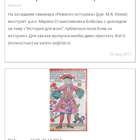
Seminars
На заседании семинара «Ремесло историка» (рук. М.А. Юсим)
выступит д.и.н. Марина Станиславовна Бобкова с докладом
на тему «"История для всех": публичное поле боев за
историю».Для заказа пропуска необходимо прислать Ф.И.О.
(полностью) на sector-sv@list.ru.
30 Aug 2017