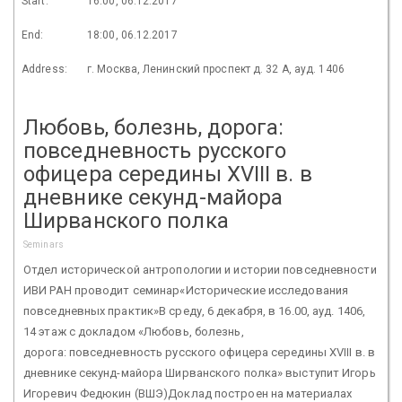
Start:
16:00, 06.12.2017
End:
18:00, 06.12.2017
Address:
г. Москва, Ленинский проспект д. 32 А, ауд. 1406
Любовь, болезнь, дорога:
повседневность русского
офицера середины XVIII в. в
дневнике секунд-майора
Ширванского полка
Seminars
Отдел исторической антропологии и истории повседневности
ИВИ РАН проводит семинар«Исторические исследования
повседневных практик»В среду, 6 декабря, в 16.00, ауд. 1406,
14 этаж с докладом «Любовь, болезнь,
дорога: повседневность русского офицера середины XVIII в. в
дневнике секунд-майора Ширванского полка» выступит Игорь
Игоревич Федюкин (ВШЭ)Доклад построен на материалах