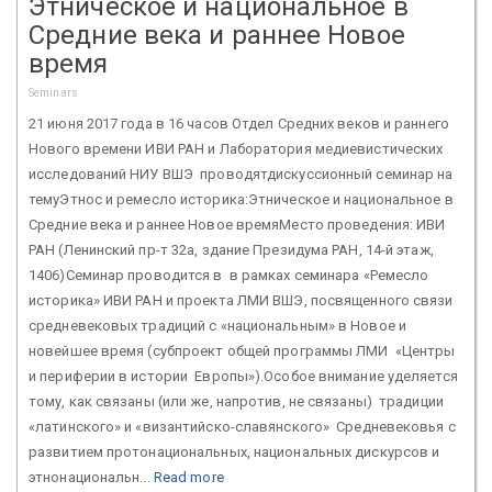
Этническое и национальное в
Средние века и раннее Новое
время
Seminars
21 июня 2017 года в 16 часов Отдел Средних веков и раннего
Нового времени ИВИ РАН и Лаборатория медиевистических
исследований НИУ ВШЭ проводятдискуссионный семинар на
темуЭтнос и ремесло историка:Этническое и национальное в
Средние века и раннее Новое времяМесто проведения: ИВИ
РАН (Ленинский пр-т 32а, здание Президума РАН, 14-й этаж,
1406)Семинар проводится в в рамках семинара «Ремесло
историка» ИВИ РАН и проекта ЛМИ ВШЭ, посвященного связи
средневековых традиций с «национальным» в Новое и
новейшее время (субпроект общей программы ЛМИ «Центры
и периферии в истории Европы»).Особое внимание уделяется
тому, как связаны (или же, напротив, не связаны) традиции
«латинского» и «византийско-славянского» Cредневековья с
развитием протонациональных, национальных дискурсов и
этнонациональн...
Read more