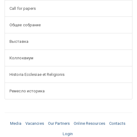
Call for papers
Общее собрание
Выставка
Коллоквиум
Historia Ecclesiae et Religionis
Ремесло историка
Media
Vacancies
Our Partners
Online Resources
Contacts
Login