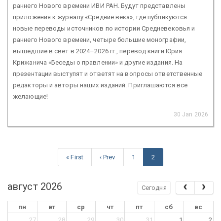
раннего Нового времени ИВИ РАН. Будут представлены
приложения к журналу «Средние века», где публикуются
новые переводы источников по истории Средневековья и
раннего Нового времени, четыре большие монографии,
вышедшие в свет в 2024–2026 гг., перевод книги Юрия
Крижанича «Беседы о правлении» и другие издания. На
презентации выступят и ответят на вопросы ответственные
редакторы и авторы наших изданий. Приглашаются все
желающие!
30 Jan 2026
« First
‹ Prev
1
2
август 2026
Сегодня
пн
вт
ср
чт
пт
сб
вс
27
28
29
30
31
1
2