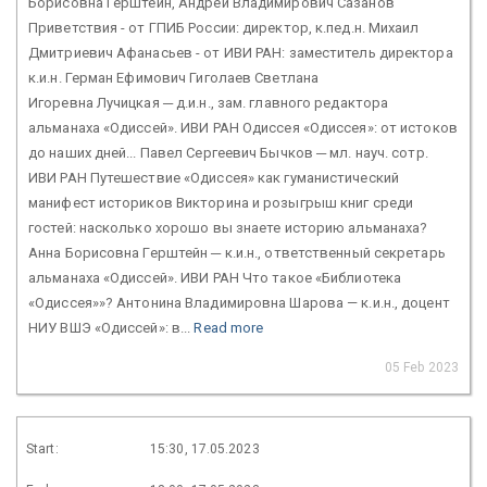
Борисовна Герштейн, Андрей Владимирович Сазанов
Приветствия - от ГПИБ России: директор, к.пед.н. Михаил
Дмитриевич Афанасьев - от ИВИ РАН: заместитель директора
к.и.н. Герман Ефимович Гиголаев Светлана
Игоревна Лучицкая ─ д.и.н., зам. главного редактора
альманаха «Одиссей». ИВИ РАН Одиссея «Одиссея»: от истоков
до наших дней... Павел Сергеевич Бычков ─ мл. науч. сотр.
ИВИ РАН Путешествие «Одиссея» как гуманистический
манифест историков Викторина и розыгрыш книг среди
гостей: насколько хорошо вы знаете историю альманаха?
Анна Борисовна Герштейн ─ к.и.н., ответственный секретарь
альманаха «Одиссей». ИВИ РАН Что такое «Библиотека
«Одиссея»»? Антонина Владимировна Шарова — к.и.н., доцент
НИУ ВШЭ «Одиссей»: в...
Read more
05 Feb 2023
Start:
15:30, 17.05.2023