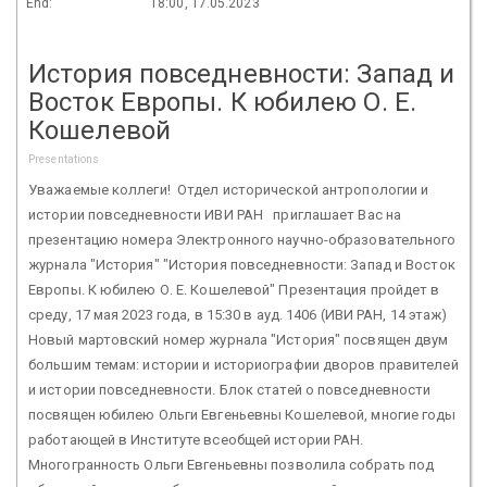
End:
18:00, 17.05.2023
История повседневности: Запад и
Восток Европы. К юбилею О. Е.
Кошелевой
Presentations
Уважаемые коллеги! Отдел исторической антропологии и
истории повседневности ИВИ РАН приглашает Вас на
презентацию номера Электронного научно-образовательного
журнала "История" "История повседневности: Запад и Восток
Европы. К юбилею О. Е. Кошелевой" Презентация пройдет в
среду, 17 мая 2023 года, в 15:30 в ауд. 1406 (ИВИ РАН, 14 этаж)
Новый мартовский номер журнала "История" посвящен двум
большим темам: истории и историографии дворов правителей
и истории повседневности. Блок статей о повседневности
посвящен юбилею Ольги Евгеньевны Кошелевой, многие годы
работающей в Институте всеобщей истории РАН.
Многогранность Ольги Евгеньевны позволила собрать под