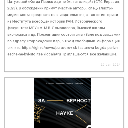
Цатуровой «Когда Париж еще не был столицей» (СПб: Евразия,
2023). В обсуждении примут участие авторы, специалисты-
медиевисты, представители издательства, а также историки
из Института всеобщей истории РАН, Исторического
факультета МГУ им. М.В. Ломоносова, Высшей школы
экономики и др. Презентация состоится в «Зале под сводами»
по адресу: Старосадский пер., 9 Вход свободный. Информация
о книге: https://igh.ru/news/pu-uvarov-sk-tsaturova-kogda-parizh-
esche-ne-byl-stolitsei?locale=ru Приглашаются все желающие.
25 Jan 2024