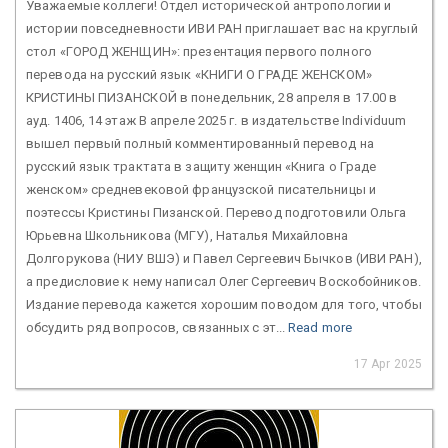
Уважаемые коллеги! Отдел исторической антропологии и
истории повседневности ИВИ РАН приглашает вас на круглый
стол «ГОРОД ЖЕНЩИН»: презентация первого полного
перевода на русский язык «КНИГИ О ГРАДЕ ЖЕНСКОМ»
КРИСТИНЫ ПИЗАНСКОЙ в понедельник, 28 апреля в 17.00 в
ауд. 1406, 14 этаж В апреле 2025 г. в издательстве Individuum
вышел первый полный комментированный перевод на
русский язык трактата в защиту женщин «Книга о Граде
женском» средневековой французской писательницы и
поэтессы Кристины Пизанской. Перевод подготовили Ольга
Юрьевна Школьникова (МГУ), Наталья Михайловна
Долгорукова (НИУ ВШЭ) и Павел Сергеевич Бычков (ИВИ РАН),
а предисловие к нему написал Олег Сергеевич Воскобойников.
Издание перевода кажется хорошим поводом для того, чтобы
обсудить ряд вопросов, связанных с эт...
Read more
17 Apr 2025