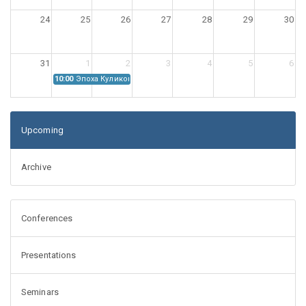
24
25
26
27
28
29
30
31
1
2
3
4
5
6
10:00
Эпоха Куликовской битвы: Проблемы источниковедения
Upcoming
Archive
Conferences
Presentations
Seminars