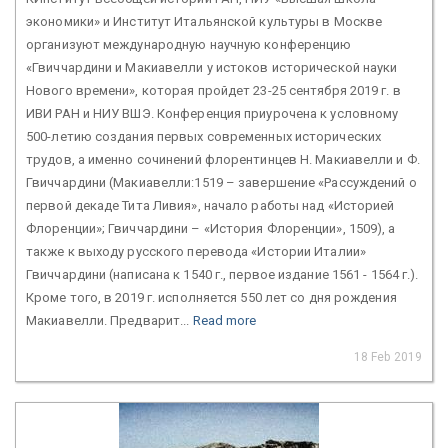
экономики» и Институт Итальянской культуры в Москве
организуют международную научную конференцию
«Гвиччардини и Макиавелли у истоков исторической науки
Нового времени», которая пройдет 23-25 сентября 2019 г. в
ИВИ РАН и НИУ ВШЭ. Конференция приурочена к условному
500-летию создания первых современных исторических
трудов, а именно сочинений флорентинцев Н. Макиавелли и Ф.
Гвиччардини (Макиавелли:1519 – завершение «Рассуждений о
первой декаде Тита Ливия», начало работы над «Историей
Флоренции»; Гвиччардини – «История Флоренции», 1509), а
также к выходу русского перевода «Истории Италии»
Гвиччардини (написана к 1540 г., первое издание 1561 - 1564 г.).
Кроме того, в 2019 г. исполняется 550 лет со дня рождения
Макиавелли. Предварит...
Read more
18 Feb 2019