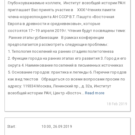
Глубокоуважаемые коллеги, Институт всеобщей истории РАН
приглашает Вас принять участие в XXХI Чтениях памяти
члена-корреспондента АН СССР В.Т. Пашуто «Восточная
Европа в древности и средневековье», которые
состоятся 17–19 апреля 2019 г. Чтения будут посвящены теме:
Ранние этапы урбанизации В рамках конференции
предполагается рассмотреть следующие проблемы:
1. Типология поселений на ранних стадиях политогенеза
2. Функции города на ранних этапах его развития 3. Город и его
округа 4. Наименование поселений в письменных источниках
5. Основание городов: практика и легенды 6. Перечни городов
как вид текстов Обращаться со всеми вопросами просим по
адресу: 119334 Москва, Ленинский пр., д. 32а, Институт
всеобщей истории РАН, Центр «Восточ...
Read more
18 Feb 2019
Start:
10:00, 26.09.2019