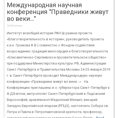
Международная научная
конференция "Праведники живут
во веки…"
Conferences
Институт всеобщей истории РАН (в рамках проекта
«Благотворительность в истории», руководитель проекта
к.и.н. Громова А.В.) совместно с Фондом содействия
возрождению традиций милосердия и благотворительности
«Елисаветинско-Сергиевское просветительское общество»
при поддержке Министерства культуры РФ, Администрации
Санкт-Петербурга и Правительства Москвы 24-25 января 2019
г. в Санкт-Петербурге проводит Международную научную
конференцию «Праведники живут во веки…». На
Конференцию приглашены и.о. губернатора Санкт-Петербурга
А.Д.Беглов, митрополит Санкт-Петербургский и Ладожский
Варсонофий, архиепископ Медонский Михаил, викарий
Западно-Европейской епархии (РПЦЗ), настоятель Собора св.
Петра и Павла в Петропавловской крепости, профессор,
заведующий иконописным отделением Санкт-Петер...
Read