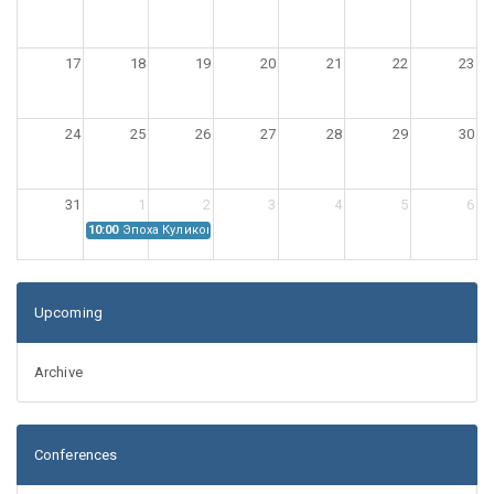
17
18
19
20
21
22
23
24
25
26
27
28
29
30
31
1
2
3
4
5
6
10:00
Эпоха Куликовской битвы: Проблемы источниковедения
Upcoming
Archive
Conferences