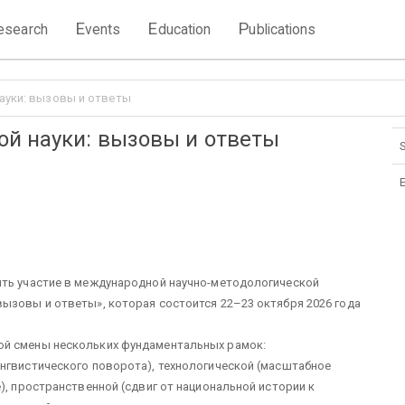
E
E
P
esearch
vents
ducation
ublications
ауки: вызовы и ответы
ой науки: вызовы и ответы
S
ять участие в международной научно-методологической
ызовы и ответы», которая состоится 22–23 октября 2026 года
ой смены нескольких фундаментальных рамок:
нгвистического поворота), технологической (масштабное
), пространственной (сдвиг от национальной истории к