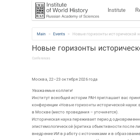
I
R
nstitute
Main
Events
Новые горизонты исторической н
Новые горизонты историческ
Conferences
Москва, 22–23 октября 2026 года
Уважаемые коллеги!
Институт всеобщей истории РАН приглашает вас прин
конференции «Новые горизонты исторической науки: в
в Москве (место проведения – уточняется).
Историческая наука переживает период одновременн
эпистемологической (критика объективности после ли
внедрение ИИ в работу с источниками и в образование