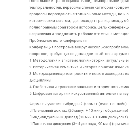
глобальной и транснациональной), темпоральной (кри
темпоральностей, переосмысление категорий «соврем
процессы порождают не только новые методы, но и о
историческим фактом, где проходит граница между об
полноправным соавтором историка. Цель конференции
напряжения и предложить рабочие ответы на методо
Проблемное поле конференции
Конференция построена вокруг нескольких проблемны
вопросов, требующих не докладов-отчётов, а аргуме
1. Методология и эпистемология истории: актуальные
2. Историческая семантика и история понятий: язык к
3. Междисциплинарные проекты и новые исследовател
дисциплины
4. Глобальная и транснациональная история: новые м
5. Цифровая история и искусственный интеллект в из
Форматы участия: гибридный формат (очно + онлайн)
 Пленарный доклад (20 минут + 10 минут обсуждение)
 Индивидуальный доклад (15 мин + 10 мин дискуссия)
 Панельная дискуссия (3–4 доклада, 90 мин) (приним