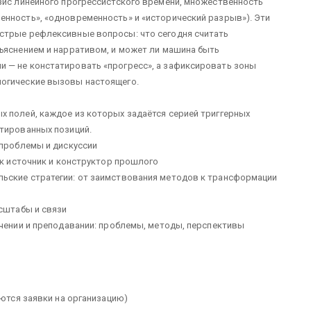
зис линейного прогрессистского времени, множественность
енность», «одновременность» и «исторический разрыв»). Эти
стрые рефлексивные вопросы: что сегодня считать
ъяснением и нарративом, и может ли машина быть
 — не констатировать «прогресс», а зафиксировать зоны
логические вызовы настоящего.
х полей, каждое из которых задаётся серией триггерных
нтированных позиций.
 проблемы и дискуссии
ак источник и конструктор прошлого
ьские стратегии: от заимствования методов к трансформации
асштабы и связи
учении и преподавании: проблемы, методы, перспективы
аются заявки на организацию)