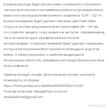
В рамках доклада будут рассмотрены особенности стратегии и
тактики монгольских и хорезмийских войск в ходе сравнительно
известного исследователям военного конфликта 1219 – 1221 гг.
Большое внимание будет уделено описанию действий обеих
сторон в составе мусульманской историографии XIII — XIV вв.,
что позволит увидеть точку зрения как авторов- современников,
так и историков круга «придворной монгольской
историографии». Отдельное внимание будет уделено «новациям»,
которые использовали Монгольские полководцы в ходе этой
войны, а также рассказано о наиболее выдающихся
исторических личностях, принявших непосредственное участие в
этом конфликте.
Семинар пройдет онлайн. Для получения ссылки заполните,
пожалуйста, эту форму:
https://forms.yandex.ru/u/6a04f0ce902902092e121b53/
По всем вопросам обращайтесь по почте:
studiabellorum@gmail.com
21 May 2026