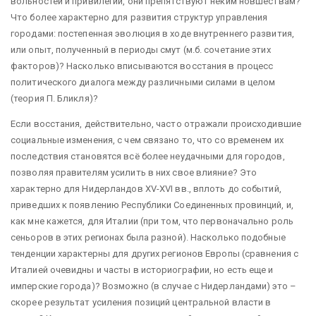
вольностей и привилегий, они препятствуют неким новшествам?
Что более характерно для развития структур управления
городами: постепенная эволюция в ходе внутреннего развития,
или опыт, полученный в периоды смут (м.б. сочетание этих
факторов)? Насколько вписываются восстания в процесс
политического диалога между различными силами в целом
(теория П. Бликля)?
Если восстания, действительно, часто отражали происходившие
социальные изменения, с чем связано то, что со временем их
последствия становятся всё более неудачными для городов,
позволяя правителям усилить в них свое влияние? Это
характерно для Нидерландов XV-XVI вв., вплоть до событий,
приведших к появлению Республики Соединенных провинций, и,
как мне кажется, для Италии (при том, что первоначально роль
сеньоров в этих регионах была разной). Насколько подобные
тенденции характерны для других регионов Европы (сравнения с
Италией очевидны и часты в историографии, но есть еще и
имперские города)? Возможно (в случае с Нидерландами) это –
скорее результат усиления позиций центральной власти в