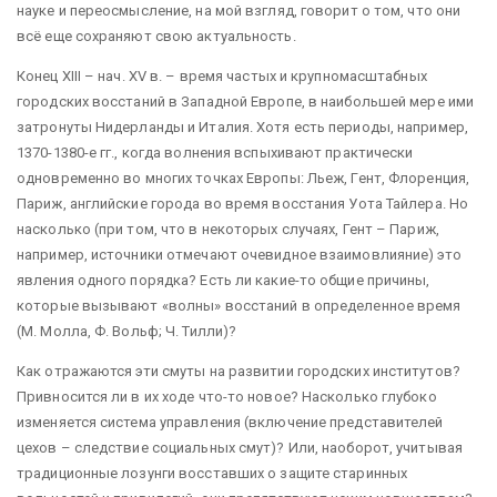
науке и переосмысление, на мой взгляд, говорит о том, что они
всё еще сохраняют свою актуальность.
Конец XIII – нач. XV в. – время частых и крупномасштабных
городских восстаний в Западной Европе, в наибольшей мере ими
затронуты Нидерланды и Италия. Хотя есть периоды, например,
1370-1380-е гг., когда волнения вспыхивают практически
одновременно во многих точках Европы: Льеж, Гент, Флоренция,
Париж, английские города во время восстания Уота Тайлера. Но
насколько (при том, что в некоторых случаях, Гент – Париж,
например, источники отмечают очевидное взаимовлияние) это
явления одного порядка? Есть ли какие-то общие причины,
которые вызывают «волны» восстаний в определенное время
(М. Молла, Ф. Вольф; Ч. Тилли)?
Как отражаются эти смуты на развитии городских институтов?
Привносится ли в их ходе что-то новое? Насколько глубоко
изменяется система управления (включение представителей
цехов – следствие социальных смут)? Или, наоборот, учитывая
традиционные лозунги восставших о защите старинных