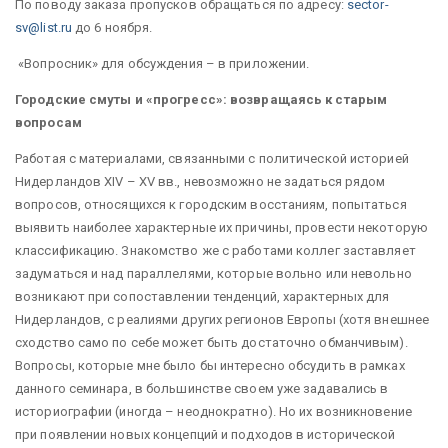
По поводу заказа пропусков обращаться по адресу:
sector-
sv@list.ru
до 6 ноября.
«Вопросник» для обсуждения – в приложении.
Городские смуты и «прогресс»: возвращаясь к старым
вопросам
Работая с материалами, связанными с политической историей
Нидерландов XIV – XV вв., невозможно не задаться рядом
вопросов, относящихся к городским восстаниям, попытаться
выявить наиболее характерные их причины, провести некоторую
классификацию. Знакомство же с работами коллег заставляет
задуматься и над параллелями, которые вольно или невольно
возникают при сопоставлении тенденций, характерных для
Нидерландов, с реалиями других регионов Европы (хотя внешнее
сходство само по себе может быть достаточно обманчивым).
Вопросы, которые мне было бы интересно обсудить в рамках
данного семинара, в большинстве своем уже задавались в
историографии (иногда – неоднократно). Но их возникновение
при появлении новых концепций и подходов в исторической