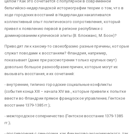
целом? Как это сочетается с популярной в современной
бельгийско-нидерландской историографии теории о том, что в
ходе городских восстаний в Нидерландах накапливался
коллективный опыт политического сопротивления, который
привел к появлению первой в регионе республики с
доминированием купеческой элиты (В. Блокманс, М. Боон)?
Приводят ли к какому-то своеобразию разные причины, которые
служат поводами к восстаниям? Фландрия, например,
показывает (даже при рассмотрении только крупных смут)
довольно большое разнообразие причин, которые могут их
вызывать восстания, и их сочетаний:
- внутренние, типично городские социальные конфликты
(события конца XIII – начала XIV вв., которые привели к попытке
ввести во Фландрии прямое французское управление; Гентское
восстание 1379-1385 гг.);
- межгородское соперничество (Гентское восстание 1379-1385
гг.);
- противоречия с сеньорами, как финансово-экономического, так