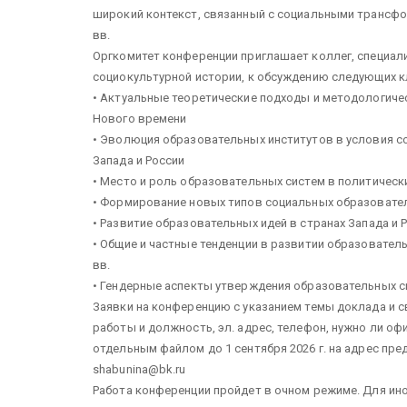
широкий контекст, связанный с социальными трансфор
вв.
Оргкомитет конференции приглашает коллег, специал
социокультурной истории, к обсуждению следующих 
• Актуальные теоретические подходы и методологиче
Нового времени
• Эволюция образовательных институтов в условия соц
Запада и России
• Место и роль образовательных систем в политических
• Формирование новых типов социальных образовате
• Развитие образовательных идей в странах Запада и 
• Общие и частные тенденции в развитии образовательн
вв.
• Гендерные аспекты утверждения образовательных с
Заявки на конференцию с указанием темы доклада и св
работы и должность, эл. адрес, телефон, нужно ли оф
отдельным файлом до 1 сентября 2026 г. на адрес пр
shabunina@bk.ru
Работа конференции пройдет в очном режиме. Для ино