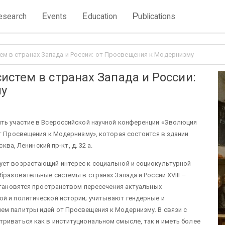
E
E
P
esearch
vents
ducation
ublications
м в странах Запада и России: от Просвещения к Модернизму
стем в странах Запада и России:
му
ять участие в Всероссийской научной конференции «Эволюция
от Просвещения к Модернизму», которая состоится в здании
ква, Ленинский пр-кт, д. 32 а.
ует возрастающий интерес к социальной и социокультурной
бразовательные системы в странах Запада и России XVIII –
 становятся пространством пересечения актуальных
ой и политической истории; учитывают гендерные и
ем палитры идей от Просвещения к Модернизму. В связи с
риваться как в институциональном смысле, так и иметь более