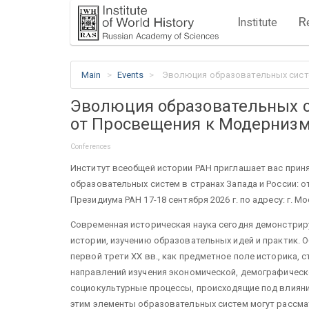
I
R
nstitute
Main
Events
Эволюция образовательных систе
Эволюция образовательных си
от Просвещения к Модерниз
Conferences
Институт всеобщей истории РАН приглашает вас прин
образовательных систем в странах Запада и России: 
Президиума РАН 17-18 сентября 2026 г. по адресу: г. Мос
Современная историческая наука сегодня демонстрир
истории, изучению образовательных идей и практик. О
первой трети XX вв., как предметное поле историка,
направлений изучения экономической, демографическ
социокультурные процессы, происходящие под влияни
этим элементы образовательных систем могут рассмат