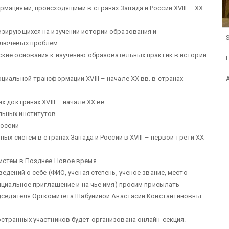
мациями, происходящими в странах Запада и России XVIII – XX
изирующихся на изучении истории образования и
S
ключевых проблем:
ские основания к изучению образовательных практик в истории
иальной трансформации XVIII – начале XX вв. в странах
 доктринах XVIII – начале XX вв.
льных институтов
России
ых систем в странах Запада и России в XVIII – первой трети XX
истем в Позднее Новое время.
едений о себе (ФИО, ученая степень, ученое звание, место
ициальное приглашение и на чье имя) просим присылать
едседателя Оргкомитета Шабуниной Анастасии Константиновны
странных участников будет организована онлайн-секция.