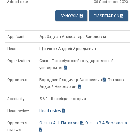
Added date:
06 September 2023
SYNOPSIS
DISSERTATION
Applicant:
Арабаджян Александра Завеновна
Head:
Щелчков Андрей Аркадьевич
Organization:
Санкт-Петербургский государственный
университет
Opponents:
Бородаев Владимир Алексеевич
; Пятаков
Андрей Николаевич
Speciality:
5.6.2 - Всеобщая история
Head review:
Head review
Opponents
Отзыв А.Н. Пятакова
,
Отзыв В.А.Бородаева
reviews: