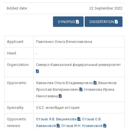
Added date:
22 September 2022
SYNOPSIS
DISSERTATION
Applicant:
Павленко Ольга Вячеславовна
Head:
-
Organization:
Северо-Кавказский федеральный университет
Opponents:
Хаванова Ольга Владимировна
; Вишняков
Ярослав Валерианович
; Новикова Ирина
Николаевна
Speciality:
5.6.2.-всеобщая история
Opponents
Отзыв Я.В. Вишнякова
,
Отзыв О.В.
reviews:
Хавановой
,
Отзыв И.Н. Новиковой