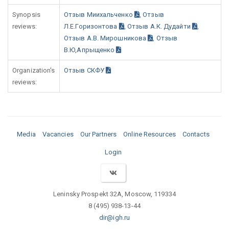
Synopsis
Отзыв Миихальченко
,
Отзыв
reviews:
Л.Е.Горизонтова
,
Отзыв А.К. Дудайти
,
Отзыв А.В. Мирошникова
,
Отзыв
В.Ю,Апрыщенко
Organization's
Отзыв СКФУ
reviews:
Media
Vacancies
Our Partners
Online Resources
Contacts
Login
Leninsky Prospekt 32A, Moscow, 119334
8 (495) 938-13-44
dir@igh.ru