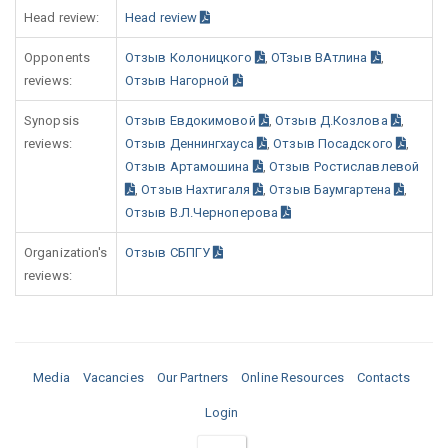
Head review:
Head review
Opponents
Отзыв Колоницкого
,
ОТзыв ВАтлина
,
reviews:
Отзыв Нагорной
Synopsis
Отзыв Евдокимовой
,
Отзыв Д.Козлова
,
reviews:
Отзыв Деннингхауса
,
Отзыв Посадского
,
Отзыв Артамошина
,
Отзыв Ростиславлевой
,
Отзыв Нахтигаля
,
Отзыв Баумгартена
,
Отзыв В.Л.Черноперова
Organization's
Отзыв СБПГУ
reviews:
Media
Vacancies
Our Partners
Online Resources
Contacts
Login