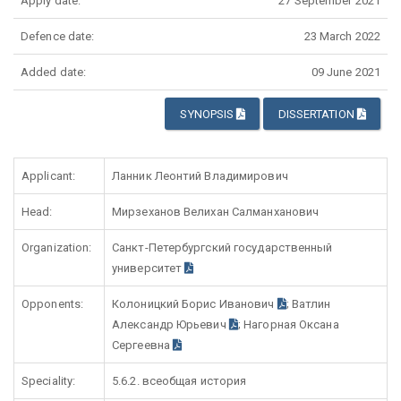
Apply date:
27 September 2021
Defence date:
23 March 2022
Added date:
09 June 2021
SYNOPSIS
DISSERTATION
Applicant:
Ланник Леонтий Владимирович
Head:
Мирзеханов Велихан Салманханович
Organization:
Санкт-Петербургский государственный
университет
Opponents:
Колоницкий Борис Иванович
; Ватлин
Александр Юрьевич
; Нагорная Оксана
Сергеевна
Speciality:
5.6.2. всеобщая история