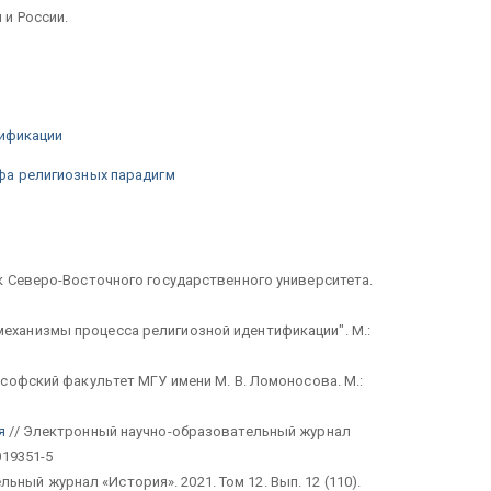
и России.
нтификации
фа религиозных парадигм
к Северо-Восточного государственного университета.
еханизмы процесса религиозной идентификации". М.:
лософский факультет МГУ имени М. В. Ломоносова. М.:
я
// Электронный научно-образовательный журнал
019351-5
ный журнал «История». 2021. Том 12. Вып. 12 (110).