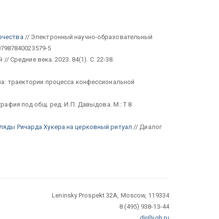
рчества
// Электронный научно-образовательный
207987840023579-5
 Средние века. 2023. 84(1). С. 22-38.
на: траектории процесса конфессиональной
афия под общ. ред. И.П. Давыдова. М.: Т 8
гляды Ричарда Хукера на церковный ритуал
// Диалог
Leninsky Prospekt 32A, Moscow, 119334
8 (495) 938-13-44
dir@igh.ru