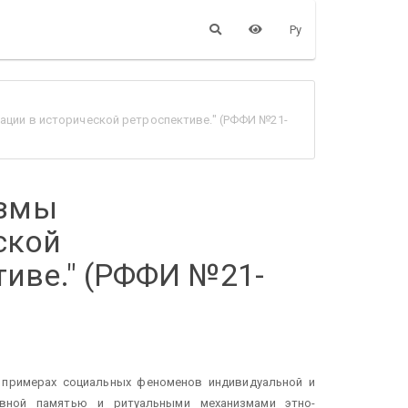
Ру
ации в исторической ретроспективе." (РФФИ №21-
измы
ской
иве." (РФФИ №21-
 примерах социальных феноменов индивидуальной и
ивной памятью и ритуальными механизмами этно-