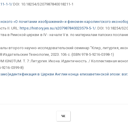
211-1-1/
DOI: 10.18254/S207987840018211-1
нского «О почитании изображений» и феномен каролингского иконобо
сть II. URL:
https://history.jes.su/s207987840023579-5-1/
. DOI: 10.18254/S
а в Римской церкви в IV - начале V в. по материалам папских посланий //
алы второго научно-исследовательский семинар "Клир, литургия, ико
8 Издательские Технологии, 2023. 106 с. (ISBN 978-5-9216-0398-1)
 IGNOTUM. Т. 7: Литургия. Икона. Идентичность. / Коллективная моногр
5-9216-0399-8)
амо)идентификация в Церкви Англии конца елизаветинской эпохи: вз