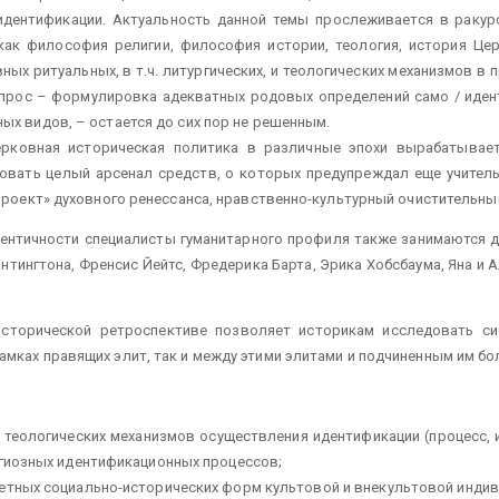
идентификации. Актуальность данной темы прослеживается в ракур
как философия религии, философия истории, теология, история Церк
ных ритуальных, в т.ч. литургических, и теологических механизмов в
опрос – формулировка адекватных родовых определений само / идент
ых видов, – остается до сих пор не решенным.
церковная историческая политика в различные эпохи вырабатывае
зовать целый арсенал средств, о которых предупреждал еще учител
проект» духовного ренессанса, нравственно-культурный очистительный
ентичности специалисты гуманитарного профиля также занимаются д
тингтона, Френсис Йейтс, Фредерика Барта, Эрика Хобсбаума, Яна и 
 исторической ретроспективе позволяет историкам исследовать 
амках правящих элит, так и между этими элитами и подчиненным им б
теологических механизмов осуществления идентификации (процесс, и
игиозных идентификационных процессов;
ретных социально-исторических форм культовой и внекультовой индив