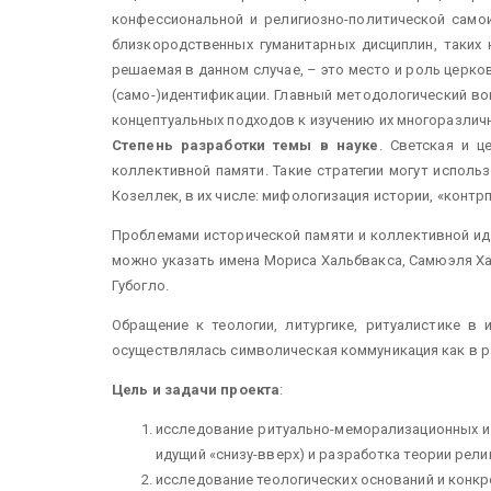
конфессиональной и религиозно-политической само
близкородственных гуманитарных дисциплин, таких 
решаемая в данном случае, – это место и роль церков
(само-)идентификации. Главный методологический в
концептуальных подходов к изучению их многоразличн
Степень разработки темы в науке
. Светская и 
коллективной памяти. Такие стратегии могут исполь
Козеллек, в их числе: мифологизация истории, «контр
Проблемами исторической памяти и коллективной ид
можно указать имена Мориса Хальбвакса, Самюэля Хан
Губогло.
Обращение к теологии, литургике, ритуалистике в
осуществлялась символическая коммуникация как в р
Цель и задачи проекта
:
исследование ритуально-меморализационных и 
идущий «снизу-вверх) и разработка теории рел
исследование теологических оснований и конк