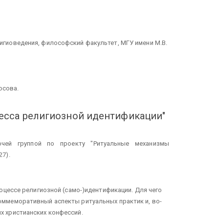
игиоведения, философский факультет, МГУ имени М.В.
осова.
есса религиозной идентификации"
очей группой по проекту "Ритуальные механизмы
7).
оцессе религиозной (само-)идентификации. Для чего
оммеморативный аспекты ритуальных практик и, во-
х христианских конфессий.