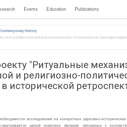
E
E
P
esearch
vents
ducation
ublications
 Contemporary History
змы этноконфессиональной и религиозно-политической самоидентифик
проекту "Ритуальные механ
ой и религиозно-политиче
в исторической ретроспект
еобходимости исследования на конкретных церковно-исторических
ссматривается целый комплекс явлений, связанных с коллект