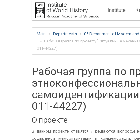
I
R
nstitute
Main
Departments
05.Department of Modern and
Рабочая группа по проекту "Ритуальные механи
011-44227)
Рабочая группа по 
этноконфессиональн
самоидентификации 
011-44227)
О проекте
В данном проекте ставятся и решаются вопросы н
социальной мемориализации и коммеморации; ра