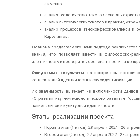
а именно:
анализ теологических текстов основных христ
анализ литургических текстов и практик, отра
анализ процессов этноконфессиональной и р
Каролингов.
Новизна
предлагаемого нами подхода заключается в 
знания, что позволяет ввести в философско-рели
идентичность и проверить их релевантность на конк
Ожидаемые результаты
: на конкретном историч
коллективной идентичности и самоидентификации.
Их
значимость
вытекает из включенности данной п
«Стратегии научно-технологического развития Росс
национальной и культурной идентичности.
Этапы реализации проекта
Первый этап (1-й год): 28 апреля 2021 - 26 апрел
Второй этап (2-й год): 27 апреля 2022 - 27 апреля