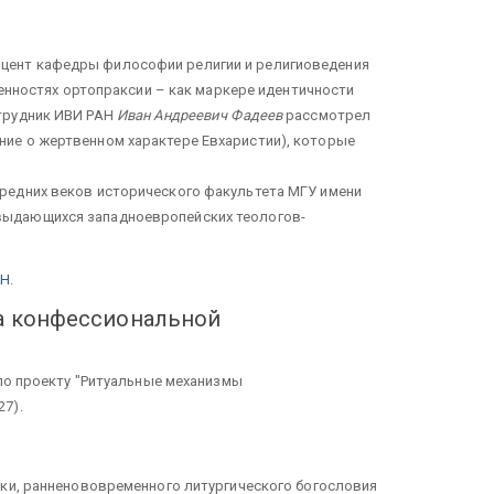
 доцент кафедры философии религии и религиоведения
нностях ортопраксии – как маркере идентичности
отрудник ИВИ РАН
Иван Андреевич Фадеев
рассмотрел
ение о жертвенном характере Евхаристии), которые
Средних веков исторического факультета МГУ имени
х выдающихся западноевропейских теологов-
АН
.
са конфессиональной
 по проекту "Ритуальные механизмы
7).
ики, ранненововременного литургического богословия