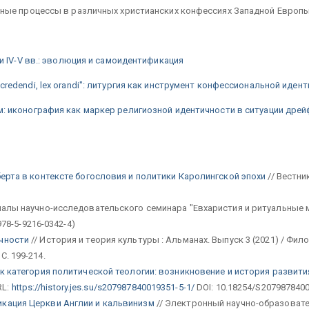
ные процессы в различных христианских конфессиях Западной Европы 
 IV-V вв.: эволюция и самоидентификация
"lex credendi, lex orandi": литургия как инструмент конфессиональной иде
 иконография как маркер религиозной идентичности в ситуации дрей
берта в контексте богословия и политики Каролингской эпохи
// Вестни
алы научно-исследовательского семинара "Евхаристия и ритуальные м
978-5-9216-0342-4)
ичности
// История и теория культуры : Альманах. Выпуск 3 (2021) / Фи
. 199-214.
к категория политической теологии: возникновение и история развити
RL:
https://history.jes.su/s207987840019351-5-1/
DOI: 10.18254/S207987840
кация Церкви Англии и кальвинизм
// Электронный научно-образователь