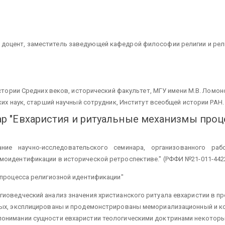
, доцент, заместитель заведующей кафедрой философии религии и рел
стории Средних веков, исторический факультет, МГУ имени М.В. Ломон
ких наук, старший научный сотрудник, Институт всеобщей истории РАН.
р "Евхаристия и ритуальные механизмы проц
ние научно-исследовательского семинара, организованного раб
моидентификации в исторической ретроспективе." (РФФИ №21-011-4422
 процесса религиозной идентификации"
иоведческий анализ значения христианского ритуала евхаристии в пр
вых, эксплицированы и продемонстрированы мемориализационный и к
онимании сущности евхаристии теологическими доктринами некоторы