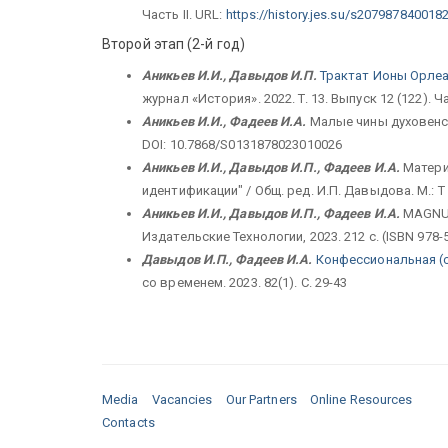
Часть II. URL:
https://history.jes.su/s207987840018
Второй этап (2-й год)
Аникьев И.И., Давыдов И.П.
Трактат Ионы Орлеа
журнал «История». 2022. T. 13. Выпуск 12 (122). Ча
Аникьев И.И., Фадеев И.А.
Малые чины духовенств
DOI: 10.7868/S0131878023010026
Аникьев И.И., Давыдов И.П., Фадеев И.А.
Матери
идентификации" / Общ. ред. И.П. Давыдова. М.: Т 
Аникьев И.И., Давыдов И.П., Фадеев И.А.
MAGNUM
Издательские Технологии, 2023. 212 с. (ISBN 978-
Давыдов И.П., Фадеев И.А.
Конфессиональная (с
со временем. 2023. 82(1). С. 29-43
Media
Vacancies
Our Partners
Online Resources
Contacts