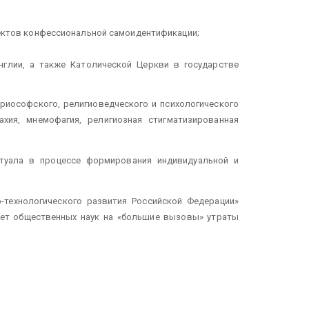
пектов конфессиональной самоидентификации;
нглии, а также Католической Церкви в государстве
ориософского, религиоведческого и психологического
хия, мнемофагия, религиозная стигматизированная
итуала в процессе формирования индивидуальной и
технологического развития Российской Федерации»
твет общественных наук на «большие вызовы» утраты