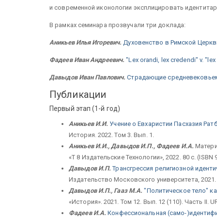
и современной иконологии эксплицировать идентитар
В рамках семинара прозвучали три доклада:
Аникьев Илья Игоревич.
Духовенство в Римской Церкви
Фадеев Иван Андреевич.
"Lex orandi, lex credendi" v. 
Давыдов Иван Павлович.
Страдающие средневековьем:
Публикации
Первый этап (1-й год)
Аникьев И.И.
Учение о Евхаристии Пасхазия Рат
История. 2022. Том 3. Вып. 1.
Аникьев И.И., Давыдов И.П., Фадеев И.А.
Матери
«Т 8 Издательские Технологии», 2022. 80 с. (ISBN 
Давыдов И.П.
Трансгрессия религиозной идент
Издательство Московского университета, 2021. С
Давыдов И.П., Гааз М.А.
"Политическое тело" ка
«История». 2021. Том 12. Вып. 12 (110). Часть II. U
Фадеев И.А.
Конфессиональная (само-)идентифи