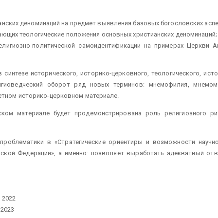
ианских деноминаций на предмет выявления базовых богословских ас
жающих теологические положения основных христианских деноминаций;
елигиозно-политической самоидентификации на примерах Церкви А
синтезе исторического, историко-церковного, теологического, ист
гиоведческий оборот ряд новых терминов: мнемофилия, мнемома
ретном историко-церковном материале.
еском материале будет продемонстрирована роль религиозного р
роблематики в «Стратегические ориентиры и возможности научно-
ийской Федерации», а именно: позволяет выработать адекватный о
я 2022
 2023