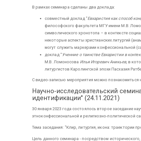
В рамках семинара сделаны два доклада:
совместный доклад "
Евхаристия как способ к
философского факультета МГУ имени М.В. Лом
символического хронотопа – в контексте социал
некоторые аспекты христианских литургий (анам
могут служить маркерами конфессиональной (с
доклад "
Ученние о таинстве Евхаристии в конте
М.В. Ломоносова
Илья Игоревич Аникьев
, в ко
литургистов Каролингской эпохи Пасхазия Ратбер
С видео-записью мероприятия можно познакомиться 
Научно-исследовательский семинар
идентификации" (24.11.2021)
30 января 2023 года состоялось второе заседание на
этноконфессиональной и религиозно-политической са
Тема заседания: "Клир, литургия, икона: траектории 
Цель данного семинара - посредством исторического