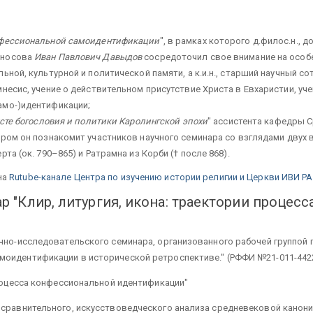
онфессиональной самоидентификации
", в рамках которого д.филос.н.,
оносова
Иван Павлович Давыдов
сосредоточил свое внимание на особе
ьной, культурной и политической памяти, а к.и.н., старший научный с
несис, учение о действительном присутствие Христа в Евхаристии, уч
амо-)идентификации;
ксте богословия и политики Каролингской эпохи
" ассистента кафедры 
тором он познакомит участников научного семинара со взглядами дву
та (ок. 790–865) и Ратрамна из Корби († после 868).
на
Rutube-канале Центра по изучению истории религии и Церкви ИВИ Р
 "Клир, литургия, икона: траектории процес
учно-исследовательского семинара, организованного рабочей группой
моидентификации в исторической ретроспективе." (РФФИ №21-011-4422
процесса конфессиональной идентификации"
, сравнительного, искусствоведческого анализа средневековой канон