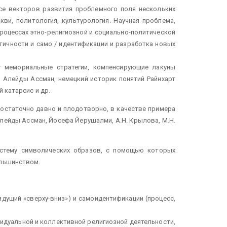
се векторов развития проблемного поля нескольких
ви, политология, культурология. Научная проблема,
 процессах этно-религиозной и социально-политической
ичности и само / идентификации и разработка новых
т мемориальные стратегии, компенсирующие лакуны
ь Алейды Ассман, немецкий историк понятий Райнхарт
 катарсис и др.
остаточно давно и плодотворно, в качестве примера
Алейды Ассман, Йосефа Йерушалми, А.Н. Крылова, М.Н.
систему символических образов, с помощью которых
ольшинством.
дущий «сверху-вниз») и самоидентификации (процесс,
идуальной и коллективной религиозной деятельности,