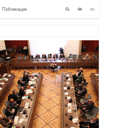
П
убликации
En