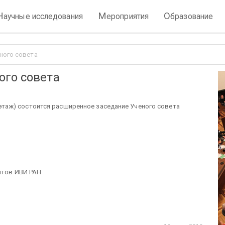
Н
М
О
аучные исследования
ероприятия
бразование
ного совета
ого совета
(3 этаж) состоится расширенное заседание Ученого совета
нтов ИВИ РАН