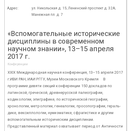
Адрес:
ул. Никольская д. 15; Ленинский проспект д. 32А;
Манежная пл. д. 7
«Вспомогательные исторические
дисциплины в современном
научном знании», 13–15 апреля
2017 г.
Конференции
XXIX Международная научная конференция, 13–15 апреля 2017
г.ИВИ РАН, ИАИ РГГУ, Музеи Московского Кремля В
программе девяти секций конференции 150 докладов по
латинской, греческой, древнерусской палеографии,
кодикологии, эпиграфике, по историче­ской географии,
хронологии, метрологии, генеалогии, просопографии, гераль­
дике, вексиллологии, нумизматике, сфрагистике и другим
вспомогатель­ным историческим дисциплинам.
Представленный материал охватывает период от Античности