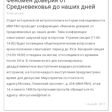
Феномен доверия от
Средневековья до наших дней
Конференции
Отдел исторической антропологии и истории повседневности
ИВИ РАН проводит конференцию «Феномен доверия от
Средневековья до наших дней». Тема конференции
охватывает широкий круг вопросов. Утреняя секция (11:00-
14:00) будет посвящена общетеоретическим вопросам и
хронологически охватывает период до XV в. Вечерняя секция
(15:00-18:00) отведена сюжетам, относящимся ко времени
после XVI в. В течение всего дня запланированы
двадцатиминутные выступления ведущих российских
историков, а в после каждого выступления предусмотрено
время для дискуссии. Мероприятие состоится по
адресу:Москва, Ленинский проспект, д. 32А (ИВИ РАН), этаж
14, комната 1406За пропусками просьба обращаться по
адресу: istor-povsed@mail.ru
14 нояб. 2017