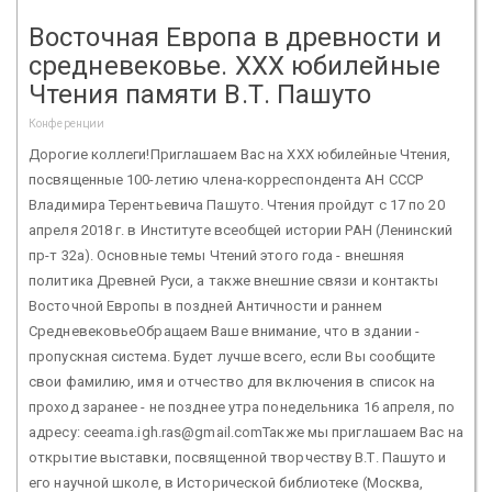
Восточная Европа в древности и
средневековье. XXХ юбилейные
Чтения памяти В.Т. Пашуто
Конференции
Дорогие коллеги!Приглашаем Вас на XXX юбилейные Чтения,
посвященные 100-летию члена-корреспондента АН СССР
Владимира Терентьевича Пашуто. Чтения пройдут с 17 по 20
апреля 2018 г. в Институте всеобщей истории РАН (Ленинский
пр-т 32а). Основные темы Чтений этого года - внешняя
политика Древней Руси, а также внешние связи и контакты
Восточной Европы в поздней Античности и раннем
СредневековьеОбращаем Ваше внимание, что в здании -
пропускная система. Будет лучше всего, если Вы сообщите
свои фамилию, имя и отчество для включения в список на
проход заранее - не позднее утра понедельника 16 апреля, по
адресу: ceeama.igh.ras@gmail.comТакже мы приглашаем Вас на
открытие выставки, посвященной творчеству В.Т. Пашуто и
его научной школе, в Исторической библиотеке (Москва,