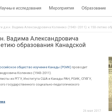
Н
М
О
аучные исследования
ероприятия
бразование
ти д.и.н. Вадима Александровича Коленеко (1943–2011): к 150-летию 
.н. Вадима Александровича
-летию образования Канадской
оссийское общество изучение Канады (РОИК)
проводит
андровича Коленеко (1943-2011).
исты из РГГУ, Института США и Канады РАН, РОИК, СПбГУ,
кого государственного социально-педагогического
мма
26 мая 2017