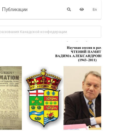
П
убликации
En
образования Канадской конфедерации