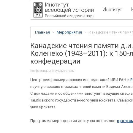
И
нститут
Главная
Мероприятия
Канадские чтения памя
Канадские чтения памяти д.и
Коленеко (1943–2011): к 150
конфедерации
Конференции, Круглые столы
Центр североамериканских исследований ИВИ РАН и
Р
научную сессию в рамках чтений памяти Вадима Алекс
С докладами и сообщениями выступят ведущие специал
Тамбовского государственного университета, Самарс
университета.
Программа мероприятия доступна по ссылке:
програ