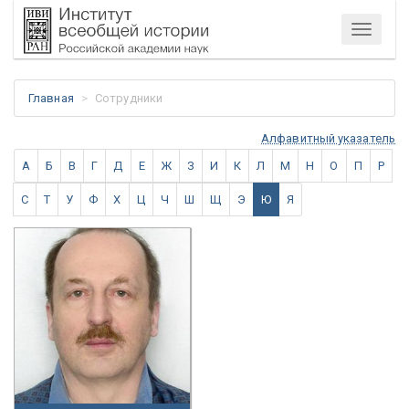
Меню
Главная
Сотрудники
Алфавитный указатель
А
Б
В
Г
Д
Е
Ж
З
И
К
Л
М
Н
О
П
Р
С
Т
У
Ф
Х
Ц
Ч
Ш
Щ
Э
Ю
Я