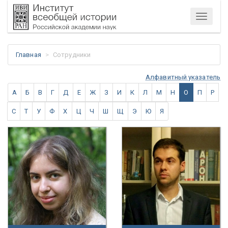
Меню
Главная
Сотрудники
Алфавитный указатель
А
Б
В
Г
Д
Е
Ж
З
И
К
Л
М
Н
О
П
Р
С
Т
У
Ф
Х
Ц
Ч
Ш
Щ
Э
Ю
Я