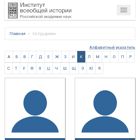
Меню
Главная
Сотрудники
Алфавитный указатель
А
Б
В
Г
Д
Е
Ж
З
И
К
Л
М
Н
О
П
Р
С
Т
У
Ф
Х
Ц
Ч
Ш
Щ
Э
Ю
Я